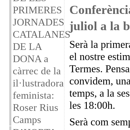
Conferènci
PRIMERES
JORNADES
juliol a la 
CATALANES
Serà la primer
DE LA
el nostre est
DONA a
Termes. Pensan
càrrec de la
convidem, una
il·lustradora
temps, a la se
feminista:
les 18:00h.
Roser Rius
Camps
Serà com semp