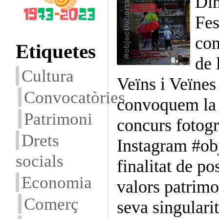
Din
Fes
com
Etiquetes
de 
Cultura
Veïns i Veïnes
Convocatòries
convoquem la 
Patrimoni
concurs fotogr
Drets
Instagram #obj
socials
finalitat de po
Economia
valors patrimon
Comerç
seva singularit