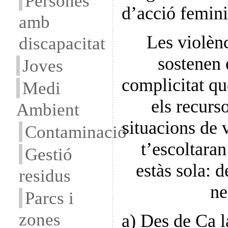
Persones
d’acció femini
amb
Les violènc
discapacitat
sostenen e
Joves
complicitat qu
Medi
els recurs
Ambient
situacions de 
Contaminació
t’escoltaran
Gestió
estàs sola: 
residus
ne
Parcs i
zones
a) Des de Ca l