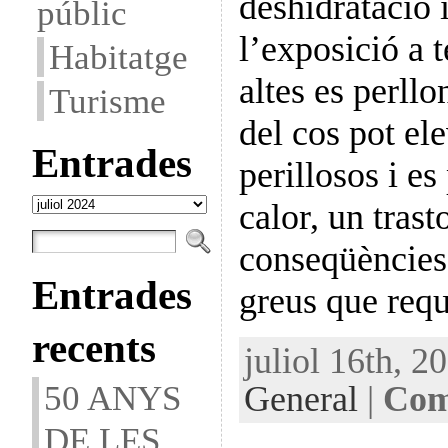
deshidratació 
públic
l’exposició a 
Habitatge
altes es perll
Turisme
del cos pot ele
Entrades
perillosos i es
Entrades
calor, un tras
conseqüències
Entrades
greus que req
recents
juliol 16th, 2
50 ANYS
General
|
Com
DE LES