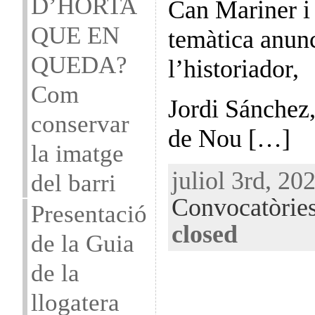
D’HORTA
Can Mariner i 
QUE EN
temàtica anun
QUEDA?
l’historiador,
Com
Jordi Sánchez,
conservar
de Nou […]
la imatge
juliol 3rd, 20
del barri
Convocatòrie
Presentació
closed
de la Guia
de la
llogatera