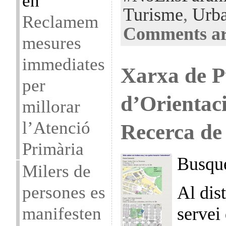
en
Turisme
,
Urb
Reclamem
Comments ar
mesures
immediates
Xarxa de P
per
d’Orientaci
millorar
l’Atenció
Recerca de
Primària
Busque
Milers de
persones es
Al dis
manifesten
servei