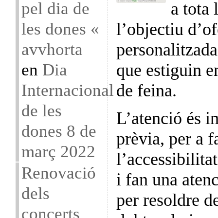
pel dia de
a tota 
les dones «
l’objectiu d’of
avvhorta
personalitzada
en
Dia
que estiguin e
Internacional
de feina.
de les
L’atenció és i
dones 8 de
prèvia, per a fa
març 2022
l’accessibilita
Renovació
i fan una aten
dels
per resoldre d
concerts