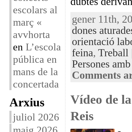
dubtes derivan
escolars al
gener 11th, 2
març «
dones aturade
avvhorta
orientació lab
en
L’escola
feina
,
Treball
pública en
Persones amb 
mans de la
Comments ar
concertada
Vídeo de la
Arxius
Reis
juliol 2026
maig 2026