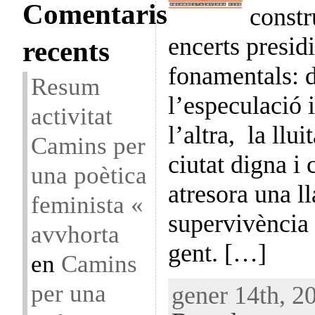
Comentaris
constr
encerts presidi
recents
fonamentals: 
Resum
l’especulació 
activitat
l’altra, la llui
Camins per
ciutat digna i
una poètica
atresora una ll
feminista «
supervivència d
avvhorta
gent. […]
en
Camins
per una
gener 14th, 20