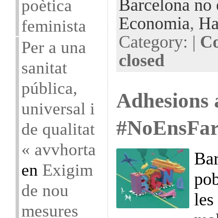
Barcelona no 
poètica
Economia
,
Ha
feminista
Category: |
Co
Per a una
closed
sanitat
pública,
Adhesions 
universal i
#NoEnsFar
de qualitat
« avvhorta
Bar
en
Exigim
pob
de nou
les
mesures