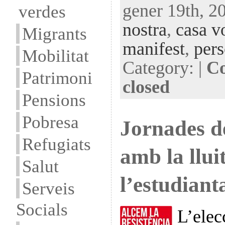
gener 19th, 2
verdes
nostra
,
casa v
Migrants
manifest
,
pers
Mobilitat
Category: |
Co
Patrimoni
closed
Pensions
Pobresa
Jornades de
Refugiats
amb la llui
Salut
l’estudian
Serveis
Socials
L’elec