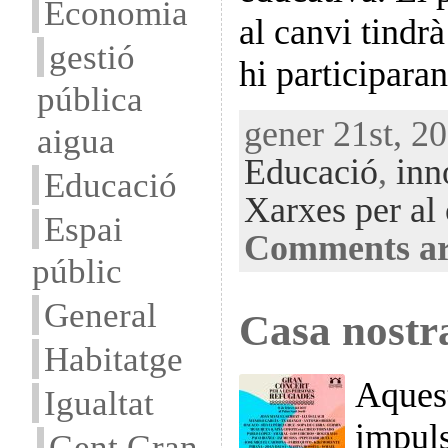
Economia
al canvi tindr
gestió
hi participara
pública
gener 21st, 20
aigua
Educació
,
inn
Educació
Xarxes per al
Espai
Comments ar
públic
General
Casa nostra
Habitatge
Aques
Igualtat
impuls
Gent Gran