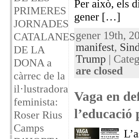
Per això, els d
PRIMERES
gener […]
JORNADES
gener 19th, 2
CATALANES
manifest
,
Sind
DE LA
Trump
| Categ
DONA a
are closed
càrrec de la
il·lustradora
Vaga en de
feminista:
l’educació 
Roser Rius
Camps
L’a