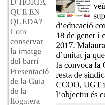
D’HORTA
veï
QUE EN
sup
QUEDA?
d’educació co
Com
18 de gener i e
conservar
2017. Malaur
la imatge
d’unitat ja que
del barri
la convoca la 
Presentació
resta de sind
de la Guia
CCOO, UGT i
de la
l’objectiu és
llogatera