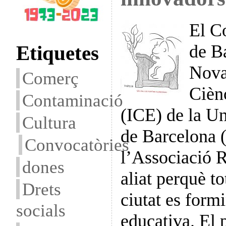
El C
Etiquetes
de B
Nova 
Comerç
Cièn
Contaminació
(ICE) de la U
Cultura
de Barcelona 
Convocatòries
l’Associació 
dones
aliat perquè to
Drets
ciutat es form
socials
educativa. El 