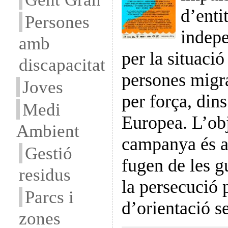
d’enti
Persones
indep
amb
per la situaci
discapacitat
persones migra
Joves
per força, dins
Medi
Europea. L’obj
Ambient
campanya és a
Gestió
fugen de les g
residus
la persecució 
Parcs i
d’orientació s
zones