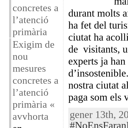
mal
concretes a
durant molts a
l’atenció
ha fet del turi
primària
ciutat ha acol
Exigim de
de visitants, 
nou
experts ja han t
mesures
d’insostenible
concretes a
nostra ciutat a
l’atenció
paga som els 
primària «
gener 13th, 20
avvhorta
#NoEnsFaran