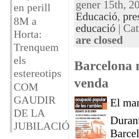
gener 15th, 20
en perill
Educació
,
pre
8M a
educació
| Cat
Horta:
are closed
Trenquem
els
Barcelona 
estereotips
venda
COM
GAUDIR
El man
DE LA
Durant
JUBILACIÓ
Barcel