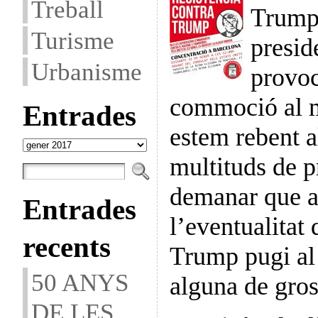
Treball
Trump
Turisme
presid
Urbanisme
provoc
commoció al m
Entrades
estem rebent a
Entrades
multituds de p
demanar que 
Entrades
l’eventualitat
recents
Trump pugi al
50 ANYS
alguna de gro
DE LES