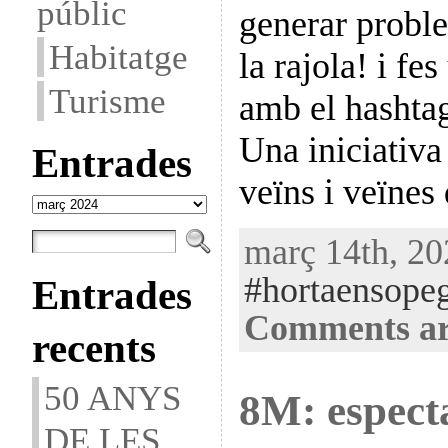
públic
generar proble
Habitatge
la rajola! i fes
Turisme
amb el hasht
Una iniciativa
Entrades
veïns i veïnes
Entrades
març 14th, 20
#hortaensope
Entrades
Comments ar
recents
50 ANYS
8M: especta
DE LES