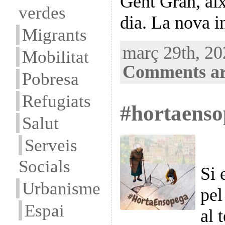
Gent Gran, aix
verdes
dia. La nova i
Migrants
març 29th, 202
Mobilitat
Comments ar
Pobresa
Refugiats
#hortaenso
Salut
Serveis
Socials
Si 
Urbanisme
pel
Espai
al 