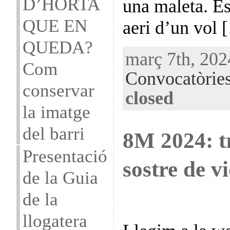
D’HORTA
una maleta. Es
QUE EN
aeri d’un vol 
QUEDA?
març 7th, 202
Com
Convocatòrie
conservar
closed
la imatge
del barri
8M 2024: t
Presentació
sostre de v
de la Guia
de la
llogatera