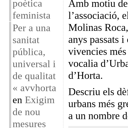
poètica
Amb motiu del
feminista
l’associació, 
Molinas Roca,
Per a una
anys passats i 
sanitat
vivencies més 
pública,
vocalia d’Urb
universal i
d’Horta.
de qualitat
« avvhorta
Descriu els dèf
en
Exigim
urbans més gr
de nou
a un nombre d
mesures