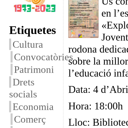
Us con
en l’e
«Explo
Etiquetes
Jovent
Cultura
rodona dedicad
Convocatòries
sobre la millor
Patrimoni
l’educació inf
Drets
Data: 4 d’Abri
socials
Hora: 18:00h
Economia
Comerç
Lloc: Bibliote