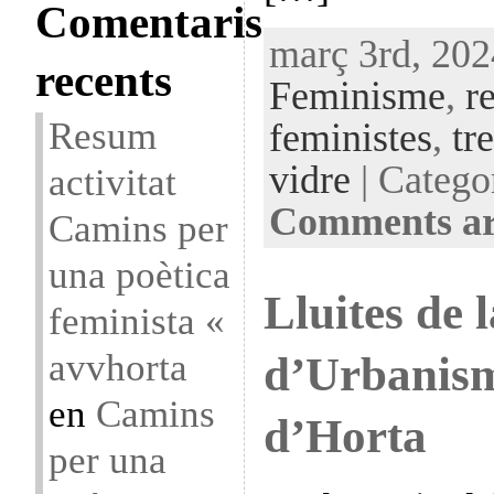
Comentaris
març 3rd, 2024
recents
Feminisme
,
r
Resum
feministes
,
tr
vidre
| Catego
activitat
Comments ar
Camins per
una poètica
Lluites de 
feminista «
avvhorta
d’Urbanis
en
Camins
d’Horta
per una