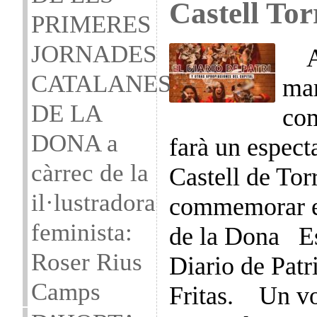
Castell To
PRIMERES
JORNADES
Aqu
CATALANES
mar
DE LA
com
DONA a
farà un especta
càrrec de la
Castell de Tor
il·lustradora
commemorar el
feminista:
de la Dona Esp
Roser Rius
Diario de Pat
Camps
Fritas. Un vol