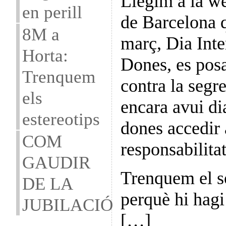
Llegim a la w
en perill
de Barcelona 
8M a
març, Dia Inte
Horta:
Dones, es posa 
Trenquem
contra la segr
els
encara avui di
estereotips
dones accedir 
COM
responsabilitat
GAUDIR
Trenquem el so
DE LA
perquè hi hagi
JUBILACIÓ
[…]