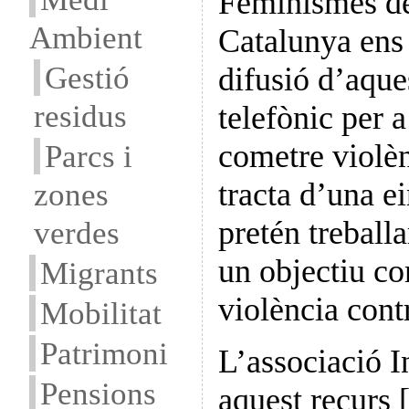
Feminismes de
Ambient
Catalunya en
Gestió
difusió d’aque
residus
telefònic per 
cometre violèn
Parcs i
tracta d’una e
zones
pretén treball
verdes
un objectiu co
Migrants
violència cont
Mobilitat
Patrimoni
L’associació I
Pensions
aquest recurs