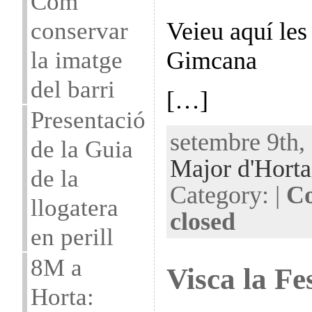
Com
conservar
Veieu aquí les
la imatge
Gimcana
del barri
[…]
Presentació
setembre 9th,
de la Guia
Major d'Hort
de la
Category: |
Co
llogatera
closed
en perill
8M a
Visca la Fe
Horta: