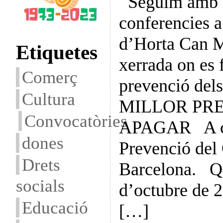
Seguim amb el
conferencies a
d’Horta Can M
Etiquetes
xerrada on es f
Comerç
prevenció dels
Cultura
MILLOR PR
Convocatòries
APAGAR A càr
dones
Prevenció del
Drets
Barcelona. Q
socials
d’octubre de 2
Educació
[…]