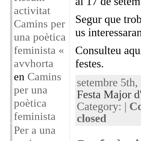
al 17 de setem
activitat
Segur que trob
Camins per
us interessaran
una poètica
feminista «
Consulteu aquí
avvhorta
festes.
en
Camins
setembre 5th,
per una
Festa Major d
poètica
Category: |
Co
feminista
closed
Per a una