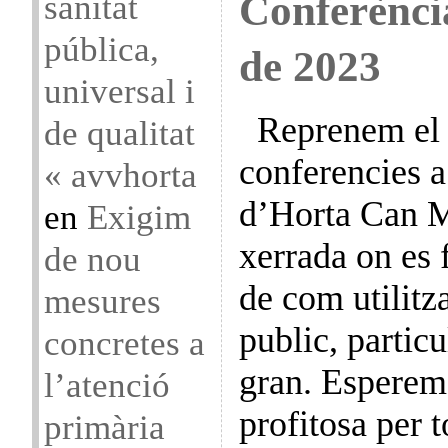
Conferènci
sanitat
pública,
de 2023
universal i
Reprenem el c
de qualitat
conferencies a
« avvhorta
d’Horta Can M
en
Exigim
xerrada on es f
de nou
de com utilitza
mesures
public, partic
concretes a
gran. Esperem
l’atenció
profitosa per
primària