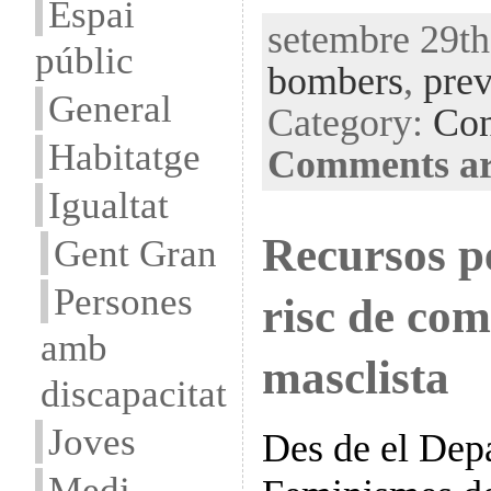
Espai
setembre 29th
públic
bombers
,
prev
General
Category:
Con
Habitatge
Comments ar
Igualtat
Recursos p
Gent Gran
Persones
risc de com
amb
masclista
discapacitat
Joves
Des de el Depa
Medi