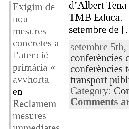
d’Albert Tena 
Exigim de
TMB Educa. Q
nou
setembre de 
mesures
concretes a
setembre 5th, 
l’atenció
conferències c
primària «
conferències 
avvhorta
transport púb
Category:
Con
en
Comments ar
Reclamem
mesures
immediates