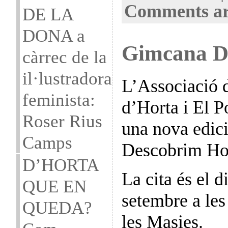
Comments ar
DE LA
DONA a
Gimcana D
càrrec de la
il·lustradora
L’Associació d
feminista:
d’Horta i El 
Roser Rius
una nova edic
Camps
Descobrim Ho
D’HORTA
La cita és el d
QUE EN
setembre a les
QUEDA?
les Masies.