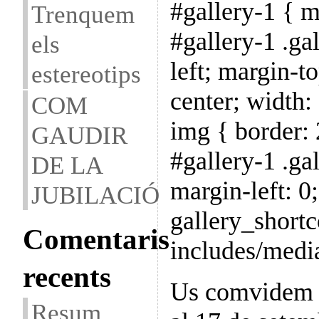
#gallery-1 { m
Trenquem
#gallery-1 .gal
els
left; margin-to
estereotips
center; width:
COM
img { border: 
GAUDIR
#gallery-1 .ga
DE LA
margin-left: 0;
JUBILACIÓ
gallery_shortc
Comentaris
includes/medi
recents
Us comvidem a 
Resum