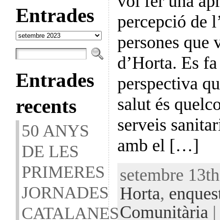
vol fer una ap
Entrades
percepció de l’
Entrades
persones que v
d’Horta. Es fa
Entrades
perspectiva qu
salut és quelc
recents
serveis sanitar
50 ANYS
amb el […]
DE LES
PRIMERES
setembre 13th
JORNADES
Horta
,
enques
Comunitària
|
CATALANES