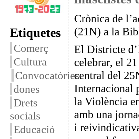
Crònica de l’a
Etiquetes
(21N) a la Bi
Comerç
El Districte d
Cultura
celebrar, el 2
Convocatòries
central del 2
Internacional 
dones
la Violència e
Drets
amb una jornad
socials
i reivindicati
Educació