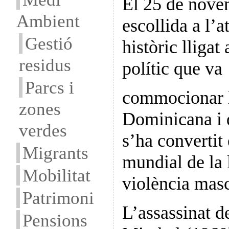
El 25 de nove
Ambient
escollida a l’a
Gestió
històric lligat
residus
polític que va
Parcs i
commocionar 
zones
Dominicana i 
verdes
s’ha convertit
Migrants
mundial de la l
Mobilitat
violència masc
Patrimoni
L’assassinat d
Pensions