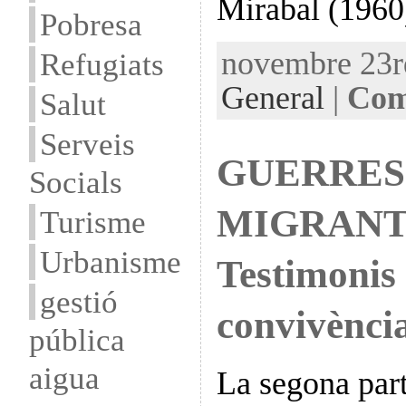
Mirabal (1960
Pobresa
novembre 23rd
Refugiats
General
|
Com
Salut
Serveis
GUERRES.
Socials
MIGRANTS 
Turisme
Urbanisme
Testimonis 
gestió
convivènci
pública
aigua
La segona part