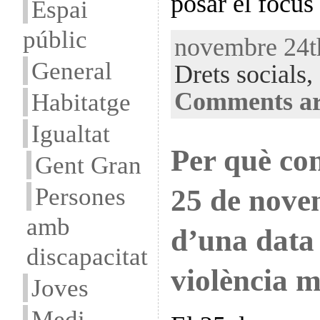
posar el focus
Espai
públic
novembre 24th
General
Drets socials,
Comments ar
Habitatge
Igualtat
Per què c
Gent Gran
Persones
25 de nove
amb
d’una data 
discapacitat
violència m
Joves
Medi