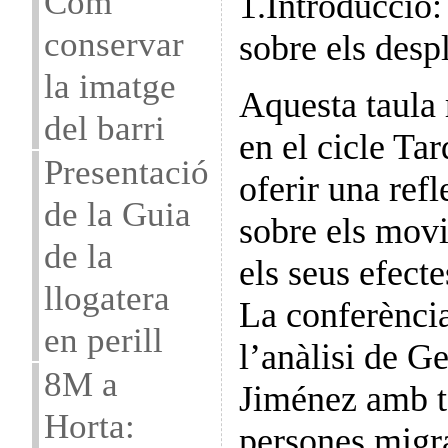
Com
1.Introducció
conservar
sobre els des
la imatge
Aquesta taula
del barri
en el cicle Ta
Presentació
oferir una refl
de la Guia
sobre els movi
de la
els seus efect
llogatera
La conferènci
en perill
l’anàlisi de 
8M a
Jiménez amb t
Horta:
persones migra