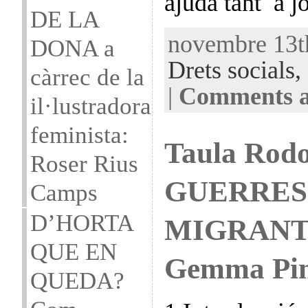
ajuda tant a j
DE LA
novembre 13th
DONA a
Drets socials,
càrrec de la
|
Comments a
il·lustradora
feminista:
Taula Rod
Roser Rius
GUERRES.
Camps
D’HORTA
MIGRANTS(
QUE EN
Gemma Pin
QUEDA?