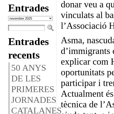
donar veu a qu
Entrades
vinculats al ba
Entrades
l’Associació
Asma, nascuda 
Entrades
d’immigrants 
recents
explicar com 
50 ANYS
oportunitats p
DE LES
participar i tr
PRIMERES
Actualment és 
JORNADES
tècnica de l’
CATALANES