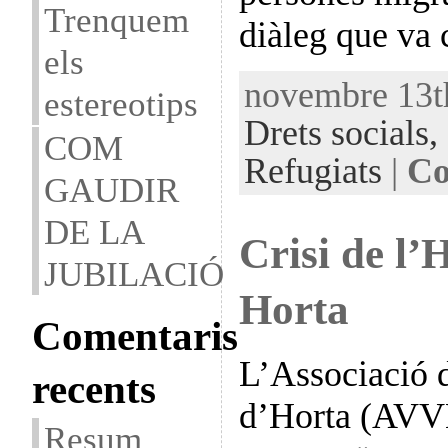
Trenquem
diàleg que va
els
novembre 13th
estereotips
Drets socials,
COM
Refugiats
|
Co
GAUDIR
DE LA
Crisi de l’
JUBILACIÓ
Horta
Comentaris
L’Associació d
recents
d’Horta (AVVH
Resum