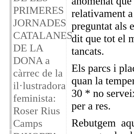
anomenat que
PRIMERES
relativament a
JORNADES
preguntat als 
CATALANES
dit que tot el
DE LA
tancats.
DONA a
Els parcs i plac
càrrec de la
quan la temper
il·lustradora
30 * no serve
feminista:
per a res.
Roser Rius
Rebutgem aque
Camps