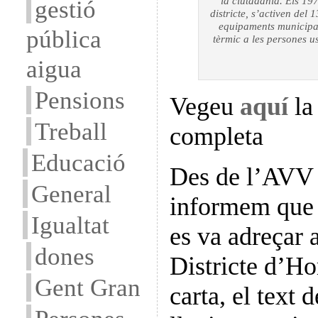
la ciutadania. Els 197 
gestió
districte, s’activen del 
equipaments municipals
pública
tèrmic a les persones u
aigua
Pensions
Vegeu
aquí
la
Treball
completa
Educació
Des de l’AVV 
General
informem que e
Igualtat
es va adreçar 
dones
Districte d’Ho
Gent Gran
carta, el text 