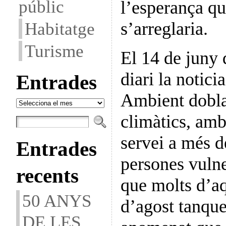
públic
l’esperança qu
Habitatge
s’arreglaria.
Turisme
El 14 de juny 
diari la notic
Entrades
Ambient doblar
Entrades
climàtics, amb
servei a més d
Entrades
persones vulne
recents
que molts d’aq
50 ANYS
d’agost tanqu
DE LES