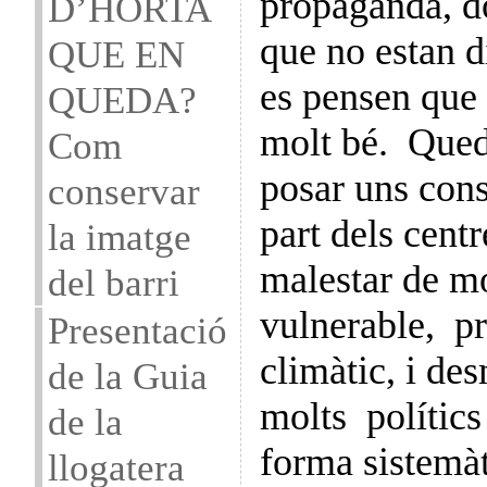
propaganda, d
D’HORTA
que no estan d
QUE EN
es pensen que 
QUEDA?
molt bé. Qued
Com
posar uns cons
conservar
part dels centre
la imatge
malestar de mo
del barri
vulnerable, pr
Presentació
climàtic, i de
de la Guia
molts polític
de la
forma sistemà
llogatera