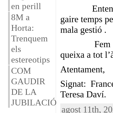
en perill
Entenem q
8M a
gaire temps p
Horta:
mala gestió .
Trenquem
Fem exten
els
queixa a tot 
estereotips
Atentament,
COM
GAUDIR
Signat: Franc
DE LA
Teresa Daví.
JUBILACIÓ
agost 11th, 20