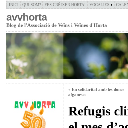
INICI
QUI SOM?
FES CRÉIXER HORTA!
VOCALIES
CALE
avvhorta
Blog de l'Associació de Veïns i Veïnes d'Horta
«
En solidaritat amb les dones
afganeses
Refugis cl
el mes d’a