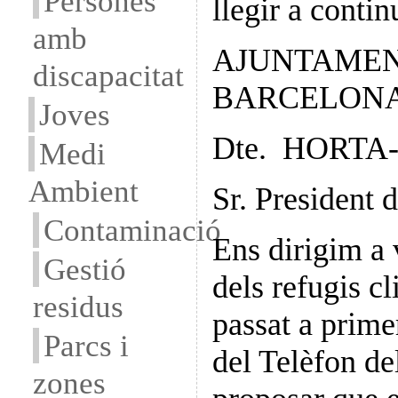
Persones
llegir a contin
amb
AJUNTAME
discapacitat
BARCELON
Joves
Dte. HORTA
Medi
Ambient
Sr. President d
Contaminació
Ens dirigim a 
Gestió
dels refugis c
residus
passat a primer
Parcs i
del Telèfon d
zones