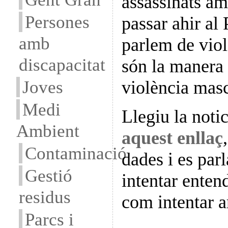
assassinats a
Persones
passar ahir al 
amb
parlem de viol
discapacitat
són la manera
Joves
violència masc
Medi
Llegiu la noti
Ambient
aquest enllaç
Contaminació
dades i es par
Gestió
intentar entend
residus
com intentar a
Parcs i