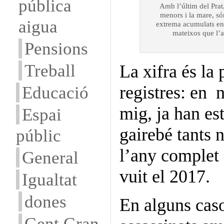
pública
Amb l’últim del Prat
menors i la mare, só
aigua
extrema acumulats en 
mateixos que l’
Pensions
Treball
La xifra és la 
registres: en 
Educació
mig, ja han es
Espai
gairebé tants 
públic
l’any complet
General
vuit el 2017.
Igualtat
dones
En alguns casos
Gent Gran