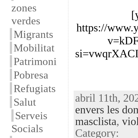
zones
[
verdes
https://www.
Migrants
v=kD
Mobilitat
si=vwqrXACI
Patrimoni
Pobresa
Refugiats
abril 11th, 20
Salut
envers les do
Serveis
masclista
,
vio
Socials
Category: