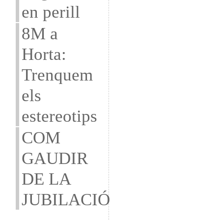
en perill
8M a
Horta:
Trenquem
els
estereotips
COM
GAUDIR
DE LA
JUBILACIÓ