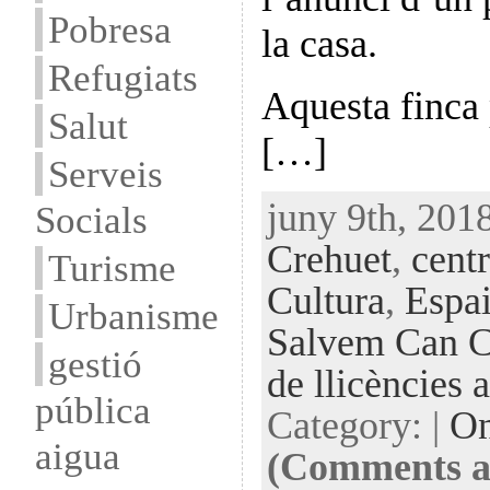
Pobresa
la casa.
Refugiats
Aquesta finca 
Salut
[…]
Serveis
juny 9th, 2018
Socials
Crehuet
,
centr
Turisme
Cultura
,
Espai
Urbanisme
Salvem Can C
gestió
de llicències 
pública
Category: |
On
aigua
(Comments ar