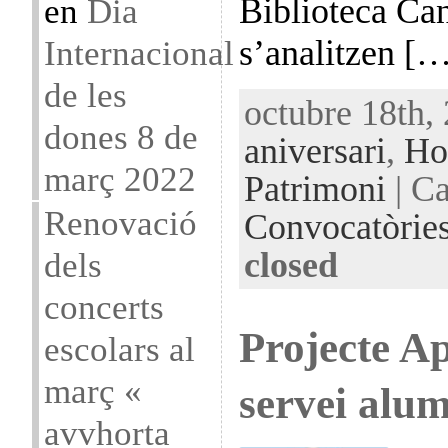
en
Dia
Biblioteca Ca
Internacional
s’analitzen [
de les
octubre 18th,
dones 8 de
aniversari
,
Ho
març 2022
Patrimoni
| Ca
Renovació
Convocatòrie
dels
closed
concerts
Projecte A
escolars al
març «
servei alu
avvhorta