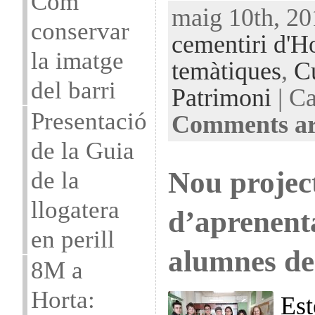
Com
maig 10th, 20
conservar
cementiri d'H
la imatge
temàtiques
,
C
del barri
Patrimoni
| Ca
Presentació
Comments ar
de la Guia
Nou projec
de la
llogatera
d’aprenent
en perill
alumnes de
8M a
Horta:
Est