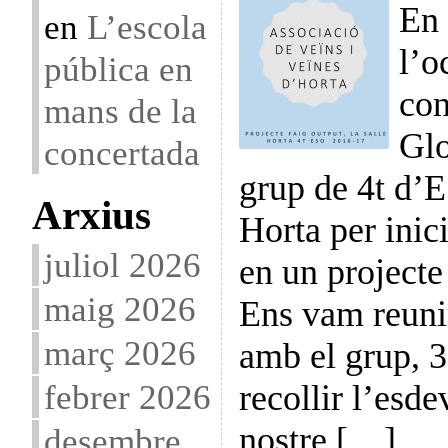
En 
en
L’escola
l’o
pública en
con
mans de la
Glo
concertada
grup de 4t d’E
Arxius
Horta per inici
juliol 2026
en un projecte
maig 2026
Ens vam reuni
març 2026
amb el grup, 3
febrer 2026
recollir l’esd
nostre […]
desembre