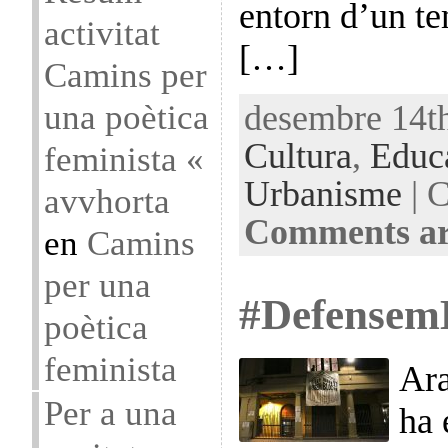
entorn d’un tem
activitat
[…]
Camins per
una poètica
desembre 14th
Cultura
,
Educ
feminista «
Urbanisme
| C
avvhorta
Comments ar
en
Camins
per una
#Defensem
poètica
feminista
Ara
Per a una
ha 