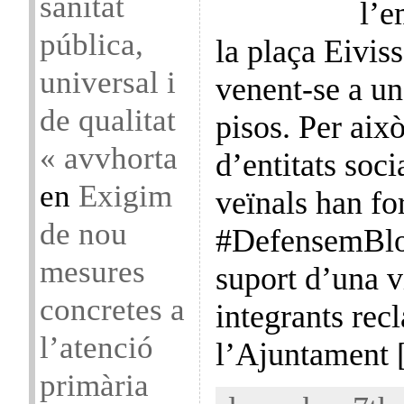
sanitat
l’e
pública,
la plaça Eivis
universal i
venent-se a un 
de qualitat
pisos. Per aix
« avvhorta
d’entitats socia
en
Exigim
veïnals han fo
de nou
#DefensemBloc
mesures
suport d’una 
concretes a
integrants rec
l’atenció
l’Ajuntament
primària