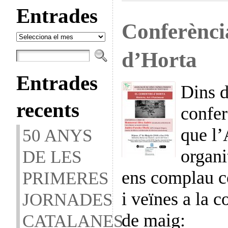
Entrades
Conferènci
Entrades
d’Horta
Entrades
Dins d
recents
confer
que l
50 ANYS
organ
DE LES
ens complau co
PRIMERES
i veïnes a la 
JORNADES
de maig:
CATALANES