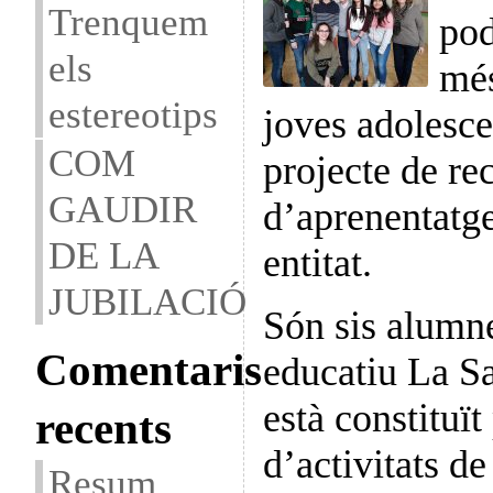
Trenquem
pod
els
més
estereotips
joves adolesce
COM
projecte de re
GAUDIR
d’aprenentatge
DE LA
entitat.
JUBILACIÓ
Són sis alumne
Comentaris
educatiu La Sa
està constituït
recents
d’activitats de
Resum