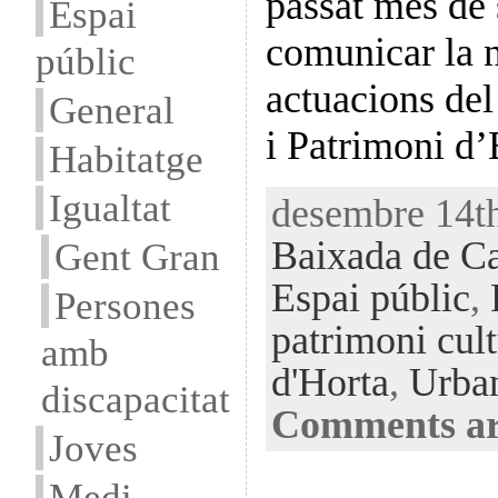
passat mes de
Espai
comunicar la n
públic
actuacions de
General
i Patrimoni 
Habitatge
Igualtat
desembre 14th
Baixada de C
Gent Gran
Espai públic
,
Persones
patrimoni cult
amb
d'Horta
,
Urba
discapacitat
Comments ar
Joves
Medi