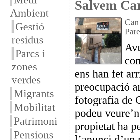
Salvem Ca
Ambient
Can 
Gestió
Pare
residus
Avu
Parcs i
com
zones
ens han fet arr
verdes
preocupació a
Migrants
fotografia de
Mobilitat
podeu veure’n 
Patrimoni
propietat ha pe
Pensions
l’anunci d’un 