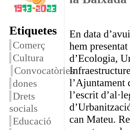
Etiquetes
En data d’avu
Comerç
hem presentat
Cultura
d’Ecologia, U
Convocatòries
Infraestructure
l’Ajuntament 
dones
l’escrit d’al·l
Drets
d’Urbanitzaci
socials
can Mateu. Re
Educació