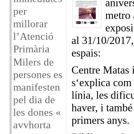
aniver
per
metro 
millorar
exposi
l’Atenció
al 31/10/2017,
Primària
espais:
Milers de
Centre Matas 
persones es
s‘explica com 
manifesten
línia, les dific
pel dia de
haver, i també
les dones «
primers anys.
avvhorta