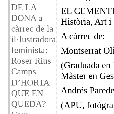
DE LA
EL CEMENTI
DONA a
Història, Art 
càrrec de la
A càrrec de:
il·lustradora
feminista:
Montserrat Ol
Roser Rius
(Graduada en H
Camps
Màster en Gest
D’HORTA
Andrés Pared
QUE EN
QUEDA?
(APU, fotògra