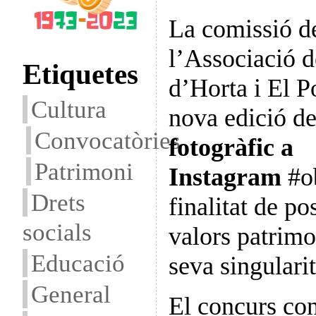
La comissió d
l’Associació d
Etiquetes
d’Horta i El 
Cultura
nova edició d
Convocatòries
fotogràfic a
Patrimoni
Instagram
#ob
Drets
finalitat de po
socials
valors patrimon
Educació
seva singularit
General
El concurs con