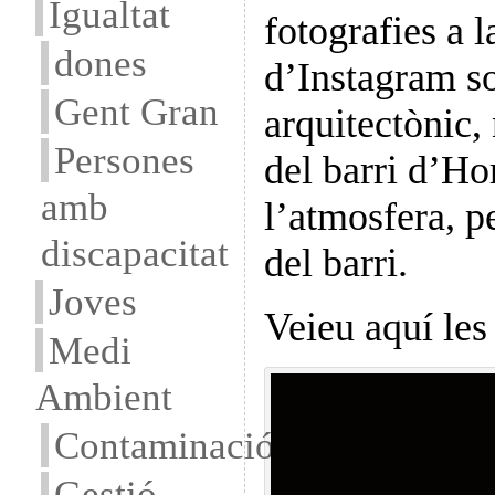
Igualtat
fotografies a l
dones
d’Instagram so
Gent Gran
arquitectònic,
Persones
del barri d’Ho
amb
l’atmosfera, pe
discapacitat
del barri.
Joves
Veieu aquí le
Medi
Ambient
Contaminació
Gestió