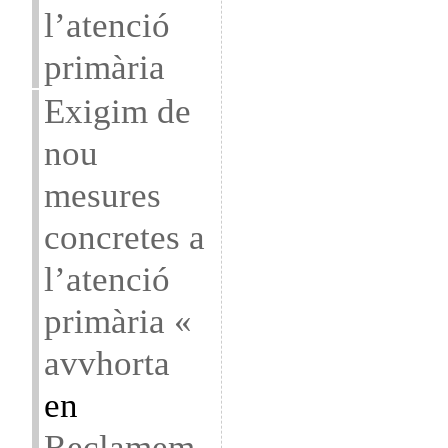
l’atenció
primària
Exigim de
nou
mesures
concretes a
l’atenció
primària «
avvhorta
en
Reclamem