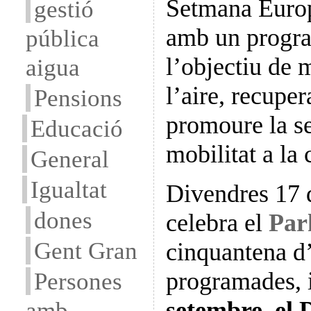
Setmana Europ
gestió
amb un progra
pública
l’objectiu de m
aigua
l’aire, recuper
Pensions
promoure la se
Educació
mobilitat a la 
General
Igualtat
Divendres 17 
dones
celebra el
Par
Gent Gran
cinquantena d’
Persones
programades, 
amb
setembre, el 