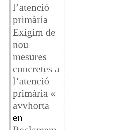
l’atenció
primària
Exigim de
nou
mesures
concretes a
l’atenció
primària «
avvhorta
en
Reclamem