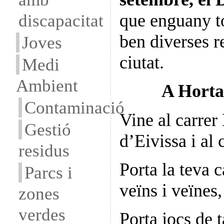
discapacitat
que enguany to
ben diverses re
Joves
ciutat.
Medi
Ambient
A Horta
Contaminació
Vine al carrer 
Gestió
d’Eivissa i al 
residus
Porta la teva c
Parcs i
veïns i veïnes
zones
verdes
Porta jocs de t