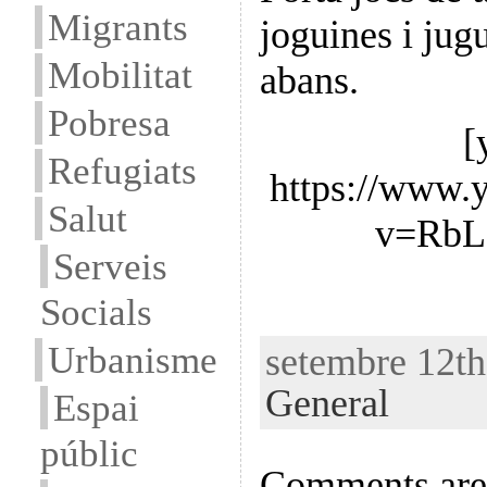
Migrants
joguines i ju
Mobilitat
abans.
Pobresa
[
Refugiats
https://www.
Salut
v=Rb
Serveis
Socials
Urbanisme
setembre 12th
General
Espai
públic
Comments are 