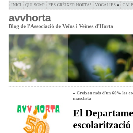
INICI
QUI SOM?
FES CRÉIXER HORTA!
VOCALIES
CAL
avvhorta
Blog de l'Associació de Veïns i Veïnes d'Horta
«
Creixen més d’un 60% les con
masclista
El Departamen
escolarització