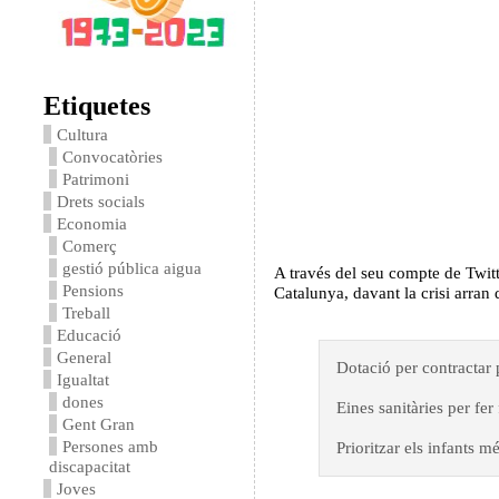
Etiquetes
Cultura
Convocatòries
Patrimoni
Drets socials
Economia
Comerç
gestió pública aigua
A través del seu compte de Twit
Pensions
Catalunya, davant la crisi arran
Treball
Educació
General
Dotació per contractar 
Igualtat
dones
Eines sanitàries per fe
Gent Gran
Persones amb
Prioritzar els infants m
discapacitat
Joves