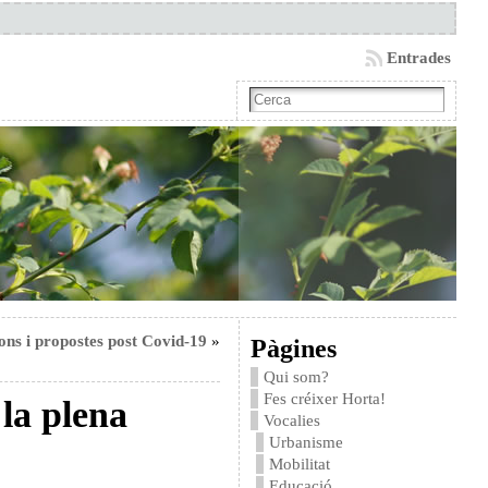
Entrades
ons i propostes post Covid-19
»
Pàgines
Qui som?
Fes créixer Horta!
la plena
Vocalies
Urbanisme
Mobilitat
Educació