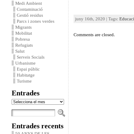
Medi Ambient
Contaminació
Gestió residus
juny 16th, 2020 | Tags:
Educac
Parcs i zones verdes
Migrants
Mobilitat
Comments are closed.
Pobresa
Refugiats
Salut
Serveis Socials
Urbanisme
Espai públic
Habitatge
Turisme
Entrades
Entrades
Entrades recents
50 ANYS DE LES