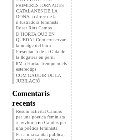
PRIMERES JORNADES
CATALANES DE LA
DONA a càrrec de la
il·lustradora feminista:
Roser Rius Camps
D’HORTA QUE EN
QUEDA? Com conservar
la imatge del barri
Presentació de la Guia de
la llogatera en perill
8M a Horta: Trenquem els
estereotips
COM GAUDIR DE LA
JUBILACIÓ
Comentaris
recents
Resum activitat Camins
per una poètica feminista
« avvhorta
en
Camins per
una poètica feminista
Per a una sanitat pública,
universal i de qualitat «