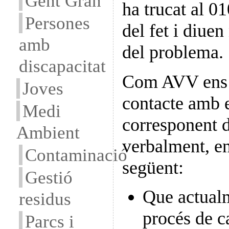
Gent Gran
ha trucat al 0
Persones
del fet i diuen
amb
del problema.
discapacitat
Com AVV ens 
Joves
contacte amb e
Medi
corresponent de
Ambient
verbalment, en
Contaminació
següent:
Gestió
Que actual
residus
procés de c
Parcs i