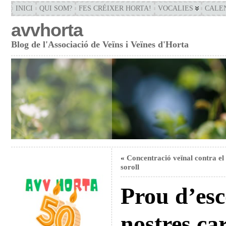
INICI
QUI SOM?
FES CRÉIXER HORTA!
VOCALIES
CALE
avvhorta
Blog de l'Associació de Veïns i Veïnes d'Horta
«
Concentració veïnal contra el
soroll
Prou d’esc
nostres car