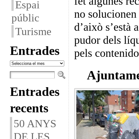
fet algunes rec
Espai
no solucionen
públic
d’això s’està 
Turisme
pudor dels líq
Entrades
pels contenido
Entrades
Ajuntame
Entrades
recents
50 ANYS
DE LES