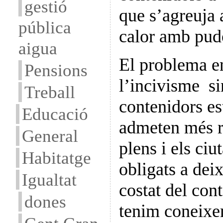
gestió
que s’agreuja 
pública
calor amb pudo
aigua
El problema en
Pensions
l’incivisme si
Treball
contenidors es
Educació
admeten més r
General
plens i els ci
Habitatge
obligats a deix
Igualtat
costat del con
dones
tenim coneixe