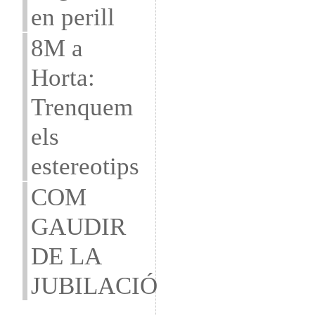
en perill
8M a
Horta:
Trenquem
els
estereotips
COM
GAUDIR
DE LA
JUBILACIÓ