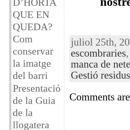
nostre
D’HORTA
QUE EN
QUEDA?
Com
juliol 25th, 2
conservar
escombraries
la imatge
manca de net
Gestió residu
del barri
Presentació
Comments are 
de la Guia
de la
llogatera