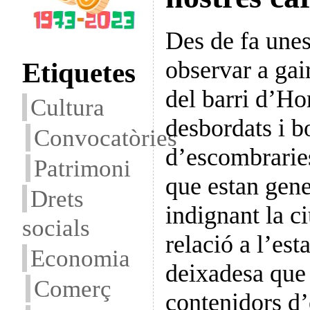
Des de fa une
observar a gair
Etiquetes
del barri d’Ho
Cultura
desbordats i b
Convocatòries
d’escombraries
Patrimoni
que estan gene
Drets
indignant la c
socials
relació a l’esta
Economia
deixadesa que 
Comerç
contenidors d