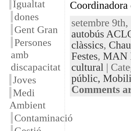
Igualtat
Coordinadora 
dones
setembre 9th, 
Gent Gran
autobús ACL
Persones
clàssics
,
Chau
amb
Festes
,
MAN 
discapacitat
cultural
| Cat
públic,
Mobili
Joves
Comments ar
Medi
Ambient
Contaminació
Gestió