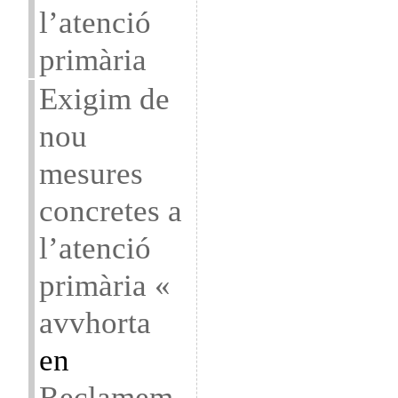
l’atenció
primària
Exigim de
nou
mesures
concretes a
l’atenció
primària «
avvhorta
en
Reclamem