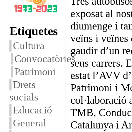
Tres autobusos
exposat al nos
diumenge i t
Etiquetes
veïns i veïnes
Cultura
gaudir d’un re
Convocatòries
seus carrers. 
Patrimoni
estat l’AVV d’
Drets
Patrimoni i Mo
socials
col·laboració
Educació
TMB, Conducto
General
Catalunya i An