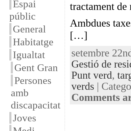
Espai
tractament de 
públic
Ambdues taxes
General
[…]
Habitatge
setembre 22nd
Igualtat
Gestió de resi
Gent Gran
Punt verd
,
tar
Persones
verds
| Categ
amb
Comments ar
discapacitat
Joves
Medi