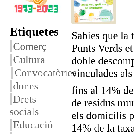
Etiquetes
Sabies que la 
Comerç
Punts Verds et
Cultura
doble descomp
Convocatòries
vinculades als
dones
fins al 14% de
Drets
de residus mun
socials
els domicilis p
Educació
14% de la tax