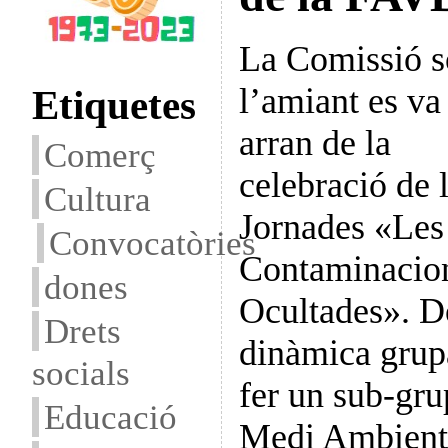
La Comissió s
l’amiant es va
Etiquetes
arran de la
Comerç
celebració de 
Cultura
Jornades «Les
Convocatòries
Contaminacio
dones
Ocultades». Do
Drets
dinàmica grupa
socials
fer un sub-gru
Educació
Medi Ambient 