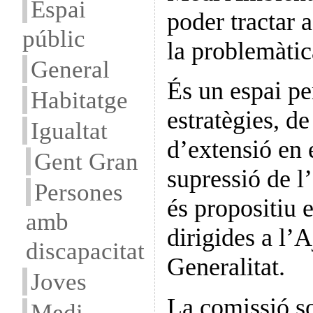
Espai
poder tractar
públic
la problemàtic
General
És un espai pe
Habitatge
estratègies, d
Igualtat
d’extensió en 
Gent Gran
supressió de l
Persones
és propositiu 
amb
dirigides a l’A
discapacitat
Generalitat.
Joves
La comissió s
Medi