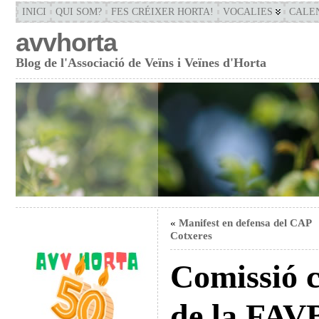
INICI
QUI SOM?
FES CRÉIXER HORTA!
VOCALIES
CALE
avvhorta
Blog de l'Associació de Veïns i Veïnes d'Horta
«
Manifest en defensa del CAP
Cotxeres
Comissió c
de la FAV