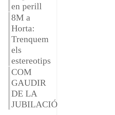
en perill
8M a
Horta:
Trenquem
els
estereotips
COM
GAUDIR
DE LA
JUBILACIÓ