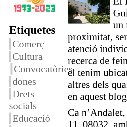
El 
Gu
un 
Etiquetes
proximitat, se
Comerç
atenció individ
Cultura
recerca de fei
Convocatòries
el tenim ubica
dones
altres dels qu
Drets
en aquest blog
socials
Ca n’Andalet,
Educació
11. 08032, amb