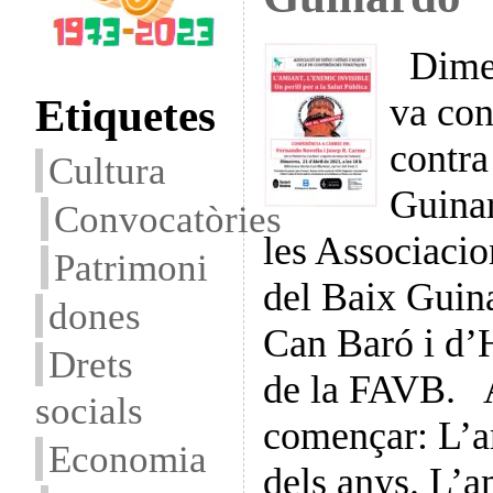
Dimec
Etiquetes
va con
contra
Cultura
Guinar
Convocatòries
les Associacio
Patrimoni
del Baix Guin
dones
Can Baró i d’
Drets
de la FAVB. A
socials
començar: L’a
Economia
dels anys. L’a