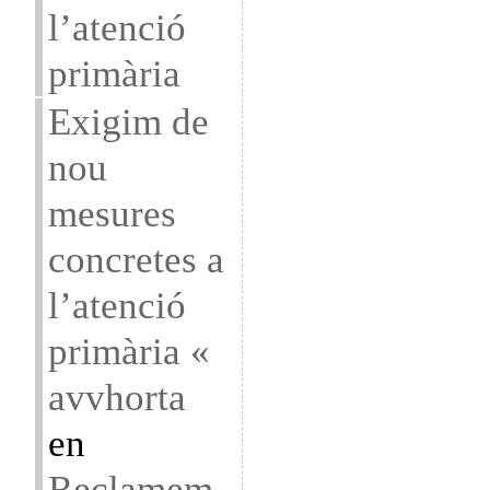
l’atenció
primària
Exigim de
nou
mesures
concretes a
l’atenció
primària «
avvhorta
en
Reclamem