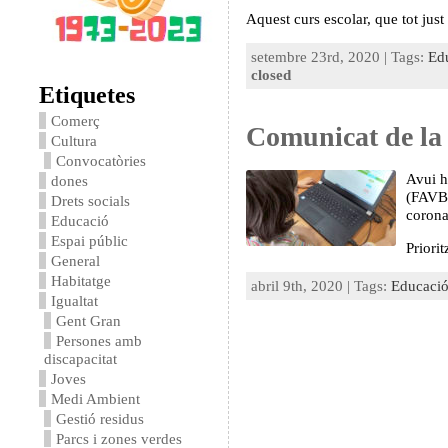
Aquest curs escolar, que tot ju
setembre 23rd, 2020 | Tags:
Ed
closed
Etiquetes
Comerç
Comunicat de la
Cultura
Convocatòries
Avui h
dones
(FAVB)
Drets socials
corona
Educació
Espai públic
Priori
General
Habitatge
abril 9th, 2020 | Tags:
Educaci
Igualtat
Gent Gran
Persones amb
discapacitat
Joves
Medi Ambient
Gestió residus
Parcs i zones verdes