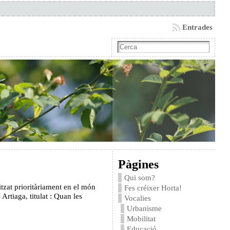
Entrades
Pàgines
Qui som?
itzat prioritàriament en el món
Fes créixer Horta!
 Artiaga, titulat : Quan les
Vocalies
Urbanisme
Mobilitat
Educació