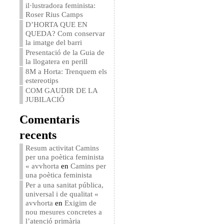
il·lustradora feminista:
Roser Rius Camps
D’HORTA QUE EN
QUEDA? Com conservar
la imatge del barri
Presentació de la Guia de
la llogatera en perill
8M a Horta: Trenquem els
estereotips
COM GAUDIR DE LA
JUBILACIÓ
Comentaris
recents
Resum activitat Camins
per una poètica feminista
« avvhorta
en
Camins per
una poètica feminista
Per a una sanitat pública,
universal i de qualitat «
avvhorta
en
Exigim de
nou mesures concretes a
l’atenció primària