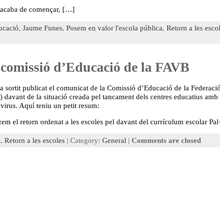
st acaba de començar, […]
ucació
,
Jaume Funes
,
Posem en valor l'escola pública
,
Retorn a les esco
 comissió d’Educació de la FAVB
a sortit publicat el comunicat de la Comissió d’Educació de la Federaci
 davant de la situació creada pel tancament dels centres educatius amb
virus. Aquí teniu un petit resum:
tzem el retorn ordenat a les escoles pel davant del currículum escolar Pa
ó
,
Retorn a les escoles
| Category:
General
|
Comments are closed