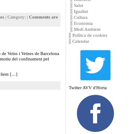
Salut
Igualtat
les
| Category: |
Comments are
Cultura
Economia
Medi Ambient
Política de cookies
Calendar
ó de Veïns i Veïnes de Barcelona
 motiu del confinament pel
l·liem […]
Twitter AVV d'Horta