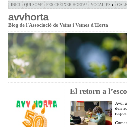
INICI
QUI SOM?
FES CRÉIXER HORTA!
VOCALIES
CAL
avvhorta
Blog de l'Associació de Veïns i Veïnes d'Horta
El retorn a l’esco
Avui u
dels ad
respos
Començ