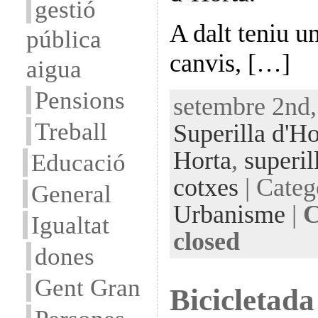
gestió
A dalt teniu u
pública
canvis, […]
aigua
Pensions
setembre 2nd,
Treball
Superilla d'Ho
Horta
,
superil
Educació
cotxes
| Categ
General
Urbanisme
|
C
Igualtat
closed
dones
Gent Gran
Bicicletada