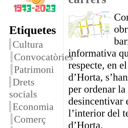
Com
Etiquetes
obr
bar
Cultura
informativa qu
Convocatòries
respecte, en el
Patrimoni
d’Horta, s’han 
Drets
per ordenar la 
socials
desincentivar e
Economia
l’interior del t
Comerç
d’Horta.