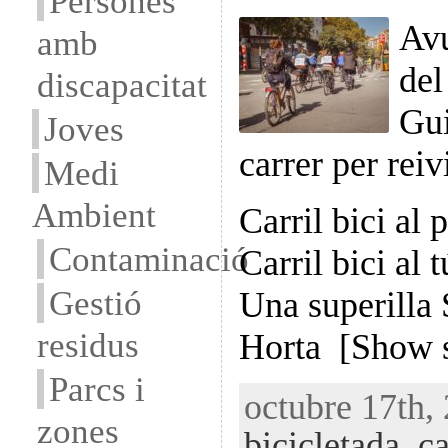
Persones
Avu
amb
del
discapacitat
Gui
Joves
carrer per reiv
Medi
Ambient
Carril bici al
Contaminació
Carril bici al 
Gestió
Una superill
residus
Horta [Show 
Parcs i
octubre 17th, 
zones
bicicletada
,
ca