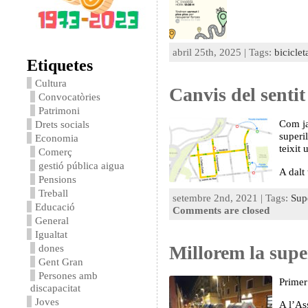
abril 25th, 2025 | Tags:
biciclet
Etiquetes
Cultura
Canvis del sentit
Convocatòries
Patrimoni
Com ja 
Drets socials
superil
Economia
teixit 
Comerç
gestió pública aigua
A dalt
Pensions
Treball
setembre 2nd, 2021 | Tags:
Supe
Educació
Comments are closed
General
Igualtat
Millorem la supe
dones
Gent Gran
Persones amb
Primer
discapacitat
Joves
A l’As