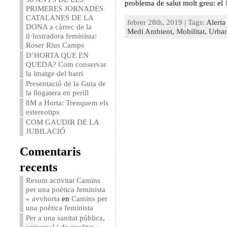
problema de salut molt greu: el
PRIMERES JORNADES
CATALANES DE LA
febrer 28th, 2019 | Tags:
Alerta
DONA a càrrec de la
Medi Ambient,
Mobilitat,
Urba
il·lustradora feminista:
Roser Rius Camps
D’HORTA QUE EN
QUEDA? Com conservar
la imatge del barri
Presentació de la Guia de
la llogatera en perill
8M a Horta: Trenquem els
estereotips
COM GAUDIR DE LA
JUBILACIÓ
Comentaris
recents
Resum activitat Camins
per una poètica feminista
« avvhorta
en
Camins per
una poètica feminista
Per a una sanitat pública,
universal i de qualitat «