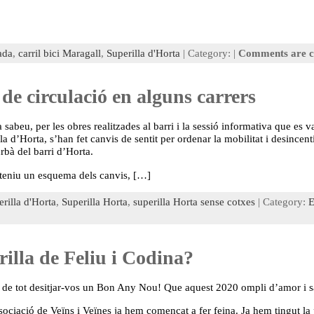
ada
,
carril bici Maragall
,
Superilla d'Horta
| Category: |
Comments are c
 de circulació en alguns carrers
sabeu, per les obres realitzades al barri i la sessió informativa que es va
la d’Horta, s’han fet canvis de sentit per ordenar la mobilitat i desincentiv
urbà del barri d’Horta.
 teniu un esquema dels canvis, […]
rilla d'Horta
,
Superilla Horta
,
superilla Horta sense cotxes
| Category:
E
rilla de Feliu i Codina?
 de tot desitjar-vos un Bon Any Nou! Que aquest 2020 ompli d’amor i sal
sociació de Veïns i Veïnes ja hem començat a fer feina. Ja hem tingut la