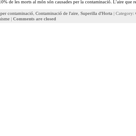
 10% de les morts al món són causades per la contaminació. L’aire que r
 per contaminació
,
Contaminació de l'aire
,
Superilla d'Horta
| Category:
nisme
|
Comments are closed