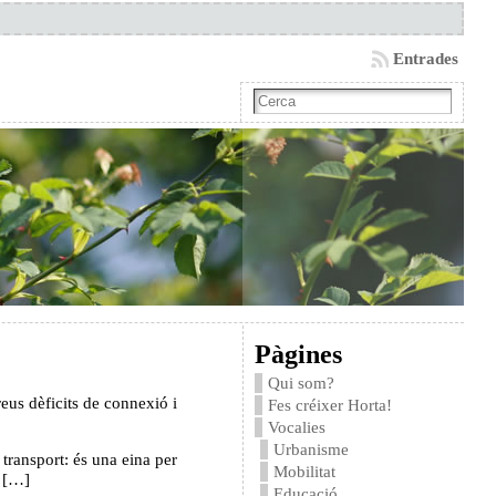
Entrades
Pàgines
Qui som?
eus dèficits de connexió i
Fes créixer Horta!
Vocalies
Urbanisme
transport: és una eina per
Mobilitat
e […]
Educació