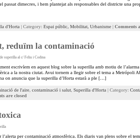
 el passat dimecres, i hem plantejat als responsables del districte una pro
lla d'Horta
| Category:
Espai públic,
Mobilitat,
Urbanisme
|
Comments a
t, reduïm la contaminació
de superilla al c/ Feliu i Codina
ment escrivíem en aquest blog sobre la superilla amb motiu de l’alarma
èrica a la nostra ciutat. Avui tornem a llegir sobre el tema a Metrópoli Ab
na on anuncia que la superilla d’Horta estarà a ple […]
nació de l'aire
,
contaminació i salut
,
Superilla d'Horta
| Category:
Cont
s are closed
toxica
rilla
r l’alerta per contaminació atmosfèrica. Els diaris van plens sobre el tem