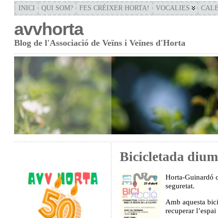
INICI
QUI SOM?
FES CRÉIXER HORTA!
VOCALIES
CAL
avvhorta
Blog de l'Associació de Veïns i Veïnes d'Horta
Bicicletada dium
Horta-Guinardó co
seguretat.
Amb aquesta bicic
recuperar l’espai 