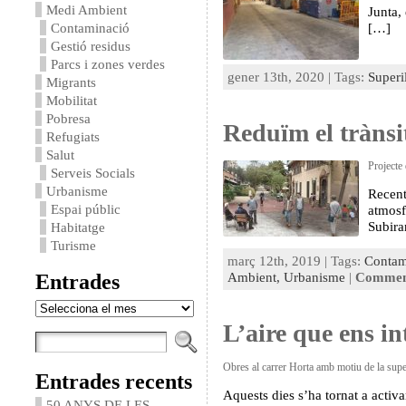
Medi Ambient
Junta,
Contaminació
[…]
Gestió residus
Parcs i zones verdes
gener 13th, 2020 | Tags:
Superi
Migrants
Mobilitat
Pobresa
Reduïm el trànsi
Refugiats
Salut
Projecte 
Serveis Socials
Urbanisme
Recent
Espai públic
atmosf
Subira
Habitatge
Turisme
març 12th, 2019 | Tags:
Contami
Entrades
Ambient,
Urbanisme
|
Comment
Entrades
L’aire que ens in
Obres al carrer Horta amb motiu de la supe
Entrades recents
Aquests dies s’ha tornat a activa
50 ANYS DE LES