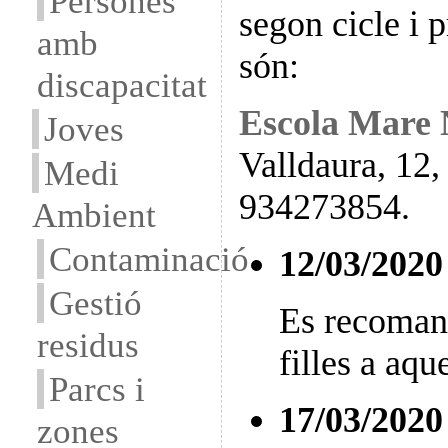
Persones
segon cicle i 
amb
són:
discapacitat
Escola Mare
Joves
Valldaura, 12,
Medi
934273854.
Ambient
Contaminació
12/03/2020
Gestió
Es recomana 
residus
filles a aqu
Parcs i
17/03/2020
zones