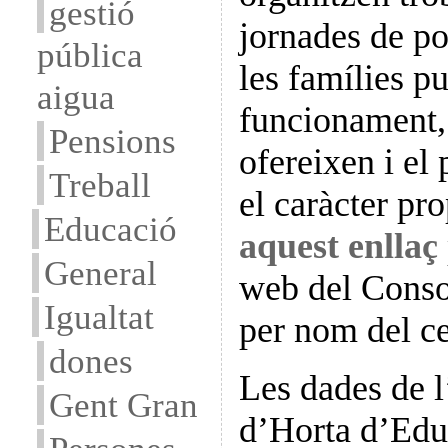
gestió
jornades de po
pública
les famílies p
aigua
funcionament, 
Pensions
ofereixen i el 
Treball
el caràcter pr
Educació
aquest enllaç
General
web del Consor
Igualtat
per nom del ce
dones
Les dades de l
Gent Gran
d’Horta d’Educ