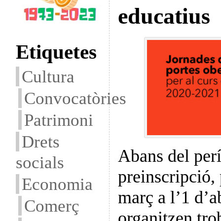
educatius
Etiquetes
Cultura
Convocatòries
Patrimoni
Drets
Abans del per
socials
preinscripció, 
Economia
març a l’1 d’ab
Comerç
organitzen trob