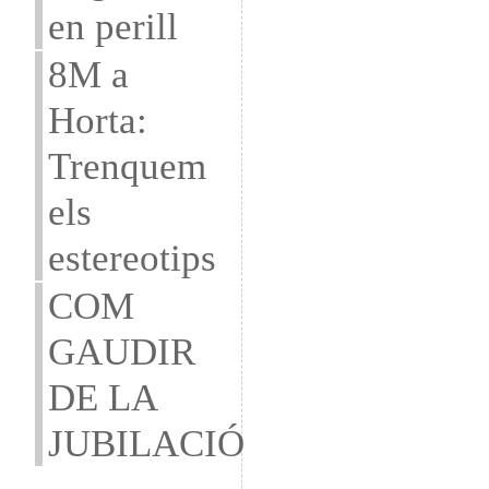
en perill
8M a
Horta:
Trenquem
els
estereotips
COM
GAUDIR
DE LA
JUBILACIÓ