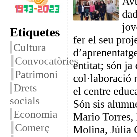
Avu
dad
jov
Etiquetes
fer el seu proj
Cultura
d’aprenentatge
Convocatòries
entitat; són ja
Patrimoni
col·laboració 
Drets
el centre educ
socials
Són sis alumn
Economia
Mario Torres, 
Comerç
Molina, Júlia 