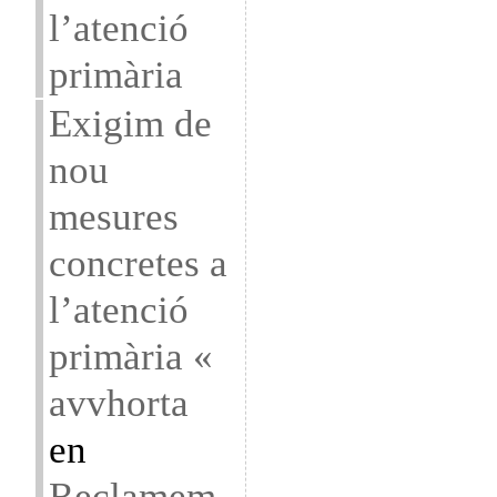
l’atenció
primària
Exigim de
nou
mesures
concretes a
l’atenció
primària «
avvhorta
en
Reclamem