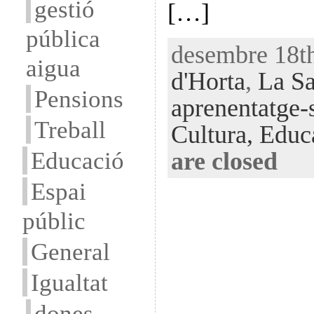
gestió
[…]
pública
desembre 18th
aigua
d'Horta
,
La Sa
Pensions
aprenentatge-
Treball
Cultura,
Educ
Educació
are closed
Espai
públic
General
Igualtat
dones