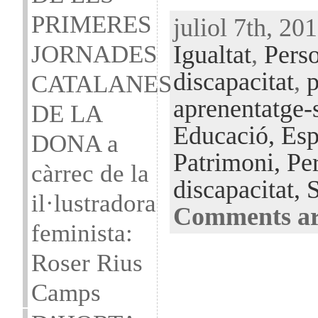
PRIMERES
juliol 7th, 20
JORNADES
Igualtat
,
Pers
discapacitat
,
p
CATALANES
aprenentatge-
DE LA
Educació,
Esp
DONA a
Patrimoni,
Pe
càrrec de la
discapacitat,
S
il·lustradora
Comments ar
feminista:
Roser Rius
Camps