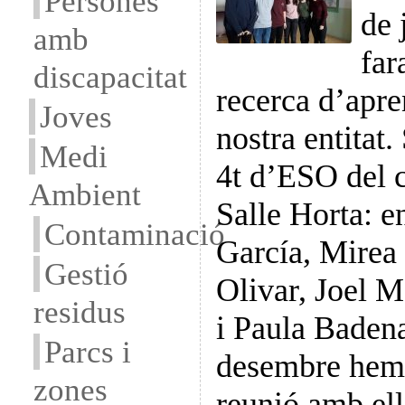
Persones
de 
amb
far
discapacitat
recerca d’apre
Joves
nostra entitat
Medi
4t d’ESO del c
Ambient
Salle Horta: e
Contaminació
García, Mirea
Gestió
Olivar, Joel M
residus
i Paula Badena
Parcs i
desembre hem 
zones
reunió amb ells