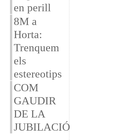
en perill
8M a
Horta:
Trenquem
els
estereotips
COM
GAUDIR
DE LA
JUBILACIÓ