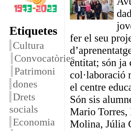
Avu
dad
jov
Etiquetes
fer el seu proj
Cultura
d’aprenentatge
Convocatòries
entitat; són ja
Patrimoni
col·laboració 
dones
el centre educ
Drets
Són sis alumn
socials
Mario Torres, 
Economia
Molina, Júlia 