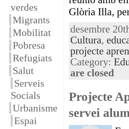
verdes
Glòria Illa, p
Migrants
desembre 20th
Mobilitat
Cultura
,
educa
Pobresa
projecte apren
Refugiats
Category:
Edu
Salut
are closed
Serveis
Projecte A
Socials
Urbanisme
servei alu
Espai