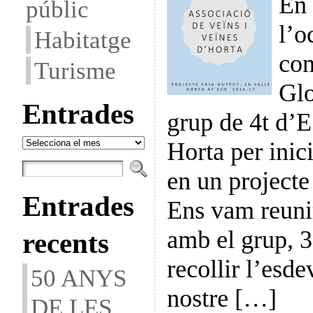
En 
públic
l’o
Habitatge
con
Turisme
Glo
Entrades
grup de 4t d’E
Entrades
Horta per inici
en un projecte
Entrades
Ens vam reuni
amb el grup, 3
recents
recollir l’esd
50 ANYS
nostre […]
DE LES