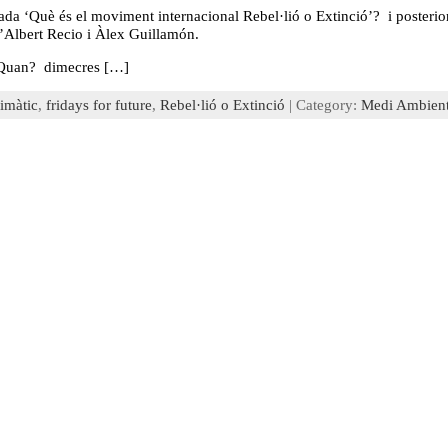
rada ‘Què és el moviment internacional Rebel·lió o Extinció’? i posteri
d’Albert Recio i Àlex Guillamón.
Quan? dimecres […]
limàtic
,
fridays for future
,
Rebel·lió o Extinció
| Category:
Medi Ambien