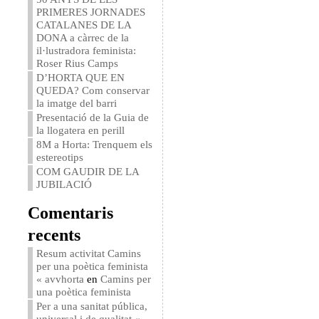
PRIMERES JORNADES
CATALANES DE LA
DONA a càrrec de la
il·lustradora feminista:
Roser Rius Camps
D’HORTA QUE EN
QUEDA? Com conservar
la imatge del barri
Presentació de la Guia de
la llogatera en perill
8M a Horta: Trenquem els
estereotips
COM GAUDIR DE LA
JUBILACIÓ
Comentaris
recents
Resum activitat Camins
per una poètica feminista
« avvhorta
en
Camins per
una poètica feminista
Per a una sanitat pública,
universal i de qualitat «