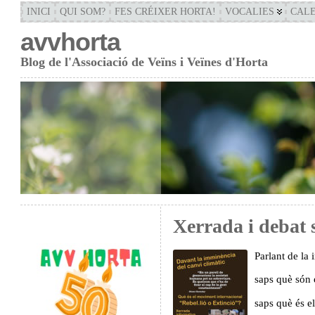
INICI
QUI SOM?
FES CRÉIXER HORTA!
VOCALIES
CAL
avvhorta
Blog de l'Associació de Veïns i Veïnes d'Horta
Xerrada i debat 
Parlant de la
saps què són e
saps què és e