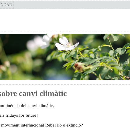
ENDAR
sobre canvi climàtic
 imminència del canvi climàtic,
ls fridays for future?
l moviment internacional Rebel·lió o extinció?