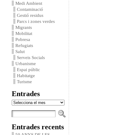
Medi Ambient
Contaminació
Gestió residus
Parcs i zones verdes
Migrants
Mobilitat
Pobresa
Refugiats
Salut
Serveis Socials
Urbanisme
Espai públic
Habitatge
Turisme
Entrades
Entrades
Entrades recents
50 ANYS DE LES