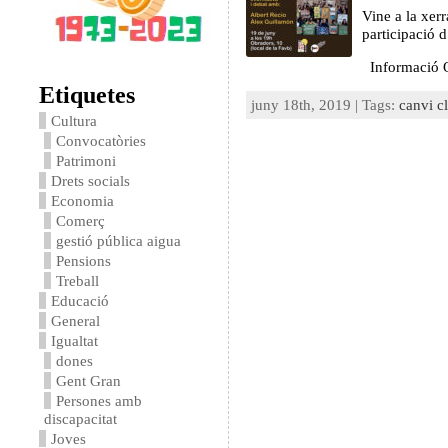
Vine a la xer
participació 
Informació 
Etiquetes
juny 18th, 2019 | Tags:
canvi c
Cultura
Convocatòries
Patrimoni
Drets socials
Economia
Comerç
gestió pública aigua
Pensions
Treball
Educació
General
Igualtat
dones
Gent Gran
Persones amb
discapacitat
Joves