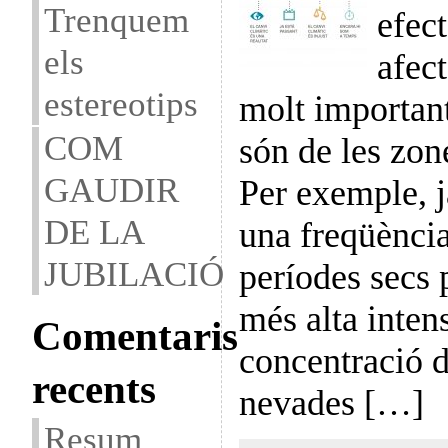
Trenquem
efect
els
afec
estereotips
molt important
COM
són de les zon
GAUDIR
Per exemple, 
DE LA
una freqüència
JUBILACIÓ
períodes secs
més alta intens
Comentaris
concentració d
recents
nevades […]
Resum