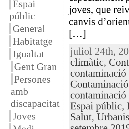
Espai
joves, que rei
públic
canvis d’orien
General
[…]
Habitatge
juliol 24th, 2
Igualtat
climàtic
,
Cont
Gent Gran
contaminació 
Persones
Contaminació 
amb
contaminació i
discapacitat
Espai públic
,
Joves
Salut
,
Urbani
setembre 201
Medi