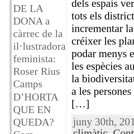
dels espais ve
DE LA
tots els distric
DONA a
incrementar la
càrrec de la
créixer les pla
il·lustradora
podar menys el
feminista:
les espècies a
Roser Rius
la biodiversita
Camps
a les persones 
D’HORTA
[…]
QUE EN
juny 30th, 20
QUEDA?
climàtic
,
Cont