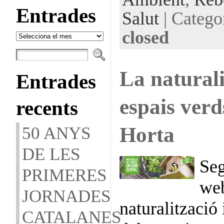
Entrades
Salut
| Catego
closed
Entrades
La naturali
Entrades
espais verd
recents
Horta
50 ANYS
DE LES
Seg
PRIMERES
web
JORNADES
naturalització 
CATALANES