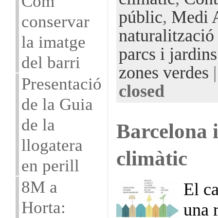
Com
públic
,
Medi 
conservar
naturalització
la imatge
parcs i jardins
del barri
zones verdes
Presentació
closed
de la Guia
de la
Barcelona i
llogatera
climàtic
en perill
8M a
El ca
Horta:
una r