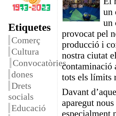
El 
un 
un 
Etiquetes
provocat pel n
Comerç
producció i co
Cultura
nostra ciutat e
Convocatòries
contaminació 
dones
tots els límits
Drets
Davant d’aques
socials
aparegut nous
Educació
especialment p