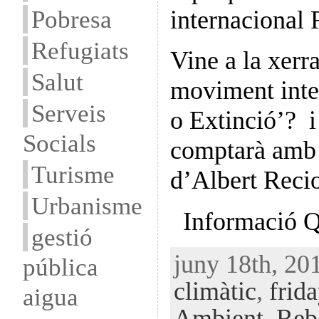
Pobresa
internacional 
Refugiats
Vine a la xerr
Salut
moviment inte
Serveis
o Extinció’? i
Socials
comptarà amb 
Turisme
d’Albert Reci
Urbanisme
Informació Q
gestió
juny 18th, 20
pública
climàtic
,
frida
aigua
Ambient
,
Rebe