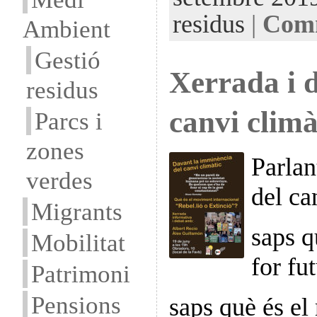
residus
|
Comm
Ambient
Gestió
Xerrada i 
residus
canvi climà
Parcs i
zones
Parlan
verdes
del ca
Migrants
saps q
Mobilitat
for fu
Patrimoni
Pensions
saps què és e