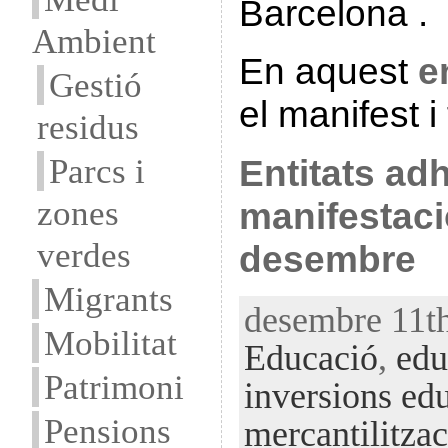
Barcelona .
Ambient
En aquest
e
Gestió
el manifest i 
residus
Parcs i
Entitats adh
zones
manifestaci
verdes
desembre
Migrants
desembre 11th
Mobilitat
Educació
,
edu
Patrimoni
inversions ed
Pensions
mercantilitza