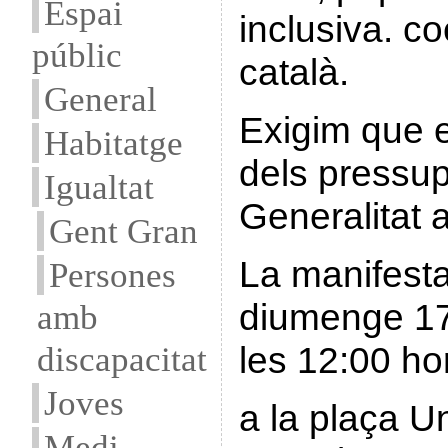
Espai
inclusiva. c
públic
català.
General
Exigim que e
Habitatge
dels pressup
Igualtat
Generalitat 
Gent Gran
La manifesta
Persones
diumenge 1
amb
les 12:00 h
discapacitat
Joves
a la plaça Un
Medi