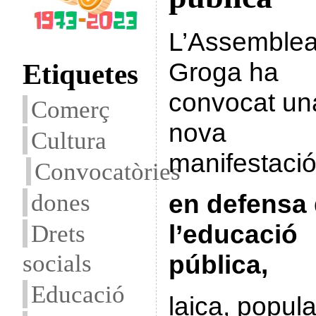
L’Assemble
Groga ha
Etiquetes
convocat un
Comerç
nova
Cultura
manifestaci
Convocatòries
dones
en defensa
Drets
l’educació
socials
pública,
Educació
laica, popul