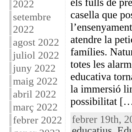
els fulls de pr
2022
casella que po
setembre
l’ensenyament 
2022
atendre la pet
agost 2022
famílies. Natu
juliol 2022
totes les alarm
juny 2022
educativa torn
maig 2022
la immersió li
abril 2022
possibilitat [
març 2022
febrer 19th, 2
febrer 2022
educatius
,
Edu