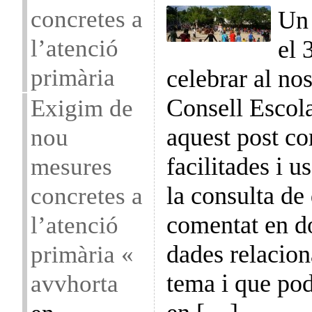
concretes a
Un 
l’atenció
el 
primària
celebrar al nos
Consell Escola
Exigim de
aquest post c
nou
facilitades i u
mesures
la consulta d
concretes a
comentat en do
l’atenció
dades relacio
primària «
tema i que po
avvhorta