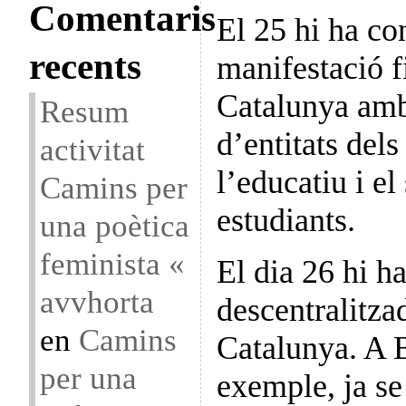
Comentaris
El 25 hi ha c
recents
manifestació f
Catalunya amb 
Resum
d’entitats dels
activitat
l’educatiu i el 
Camins per
estudiants.
una poètica
feminista «
El dia 26 hi h
avvhorta
descentralitzad
en
Camins
Catalunya. A 
per una
exemple, ja se