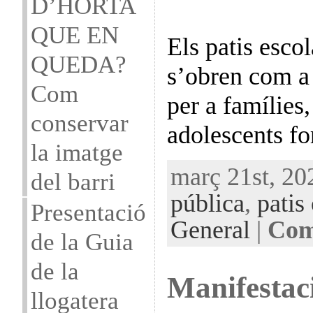
D’HORTA
QUE EN
Els patis escol
QUEDA?
s’obren com a 
Com
per a famílies,
conservar
adolescents fo
la imatge
març 21st, 20
del barri
pública
,
patis
Presentació
General
|
Com
de la Guia
de la
Manifestac
llogatera