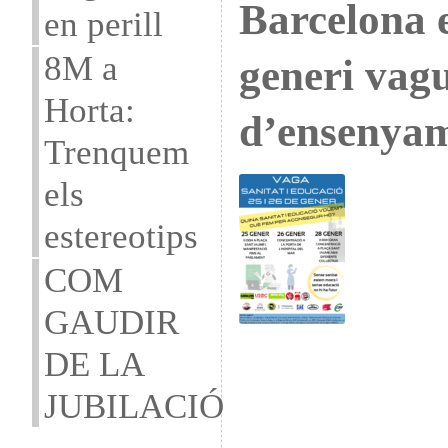
Barcelona e
en perill
8M a
generi vag
Horta:
d’ensenyame
Trenquem
els
estereotips
COM
GAUDIR
DE LA
JUBILACIÓ