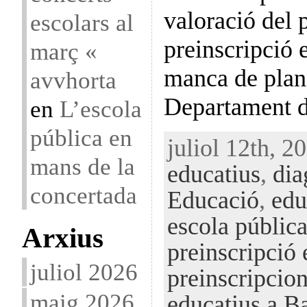
valoració del 
escolars al
preinscripció 
març «
manca de plani
avvhorta
Departament 
en
L’escola
pública en
juliol 12th, 2
mans de la
educatius
,
dia
concertada
Educació
,
edu
escola públic
Arxius
preinscripció 
juliol 2026
preinscripcion
maig 2026
educatius a B