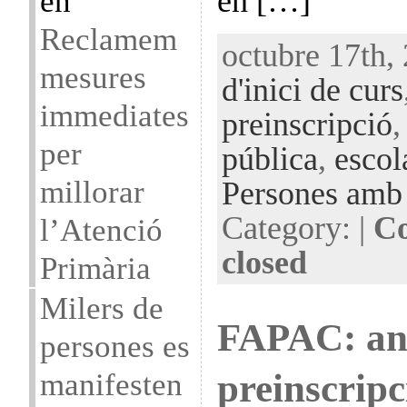
en […]
en
Reclamem
octubre 17th,
mesures
d'inici de curs
immediates
preinscripció
per
pública
,
escol
millorar
Persones amb 
Category: |
Co
l’Atenció
closed
Primària
Milers de
FAPAC: anàl
persones es
preinscripc
manifesten