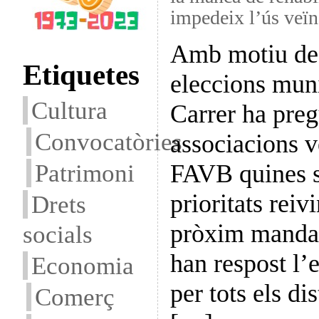
impedeix l’ús veïna
Amb motiu de 
Etiquetes
eleccions muni
Cultura
Carrer ha preg
Convocatòries
associacions v
Patrimoni
FAVB quines s
prioritats reiv
Drets
pròxim mandat
socials
han respost l’
Economia
per tots els di
Comerç