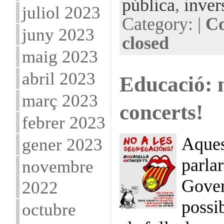
pública
,
inver
juliol 2023
Category: |
Co
juny 2023
closed
maig 2023
abril 2023
Educació: n
març 2023
concerts!
febrer 2023
Aques
gener 2023
parla
novembre
Gover
2022
possib
octubre