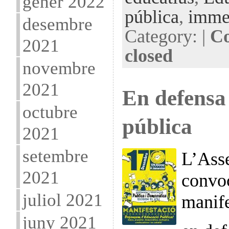
gener 2022
pública
,
immer
desembre
Category: |
Co
2021
closed
novembre
2021
En defensa 
octubre
pública
2021
setembre
L’Ass
2021
convo
juliol 2021
manif
juny 2021