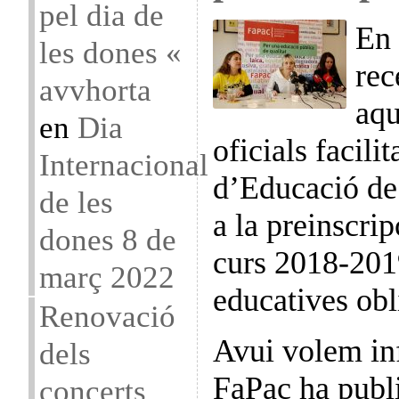
pel dia de
En 
les dones «
rec
avvhorta
aqu
en
Dia
oficials facili
Internacional
d’Educació de 
de les
a la preinscrip
dones 8 de
curs 2018-2019
març 2022
educatives obl
Renovació
Avui volem in
dels
FaPac ha publi
concerts