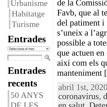
de la Comissió
Urbanisme
Favb, que al t
Habitatge
del patiment i
Turisme
s’uneix a l’ag
Entrades
possible a tot
Entrades
que actuen en 
així com els q
Entrades
manteniment 
recents
abril 1st, 2020
50 ANYS
coronavirus
,
d
DE LES
en salut
,
Deter