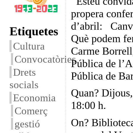
Esteu convida
propera confe
d’abril: Canvi
Etiquetes
Què podem fer
Cultura
Carme Borrell,
Convocatòries
Pública de l’A
Drets
Pública de Ba
socials
Quan? Dijous, 
Economia
18:00 h.
Comerç
On? Bibliotec
gestió