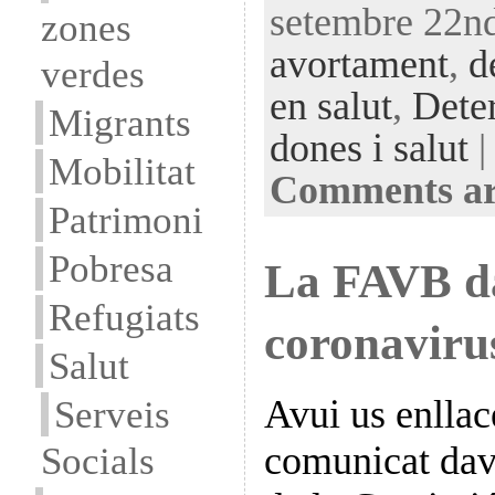
setembre 22nd
zones
avortament
,
d
verdes
en salut
,
Deter
Migrants
dones i salut
|
Mobilitat
Comments ar
Patrimoni
Pobresa
La FAVB da
Refugiats
coronaviru
Salut
Avui us enllac
Serveis
comunicat dav
Socials