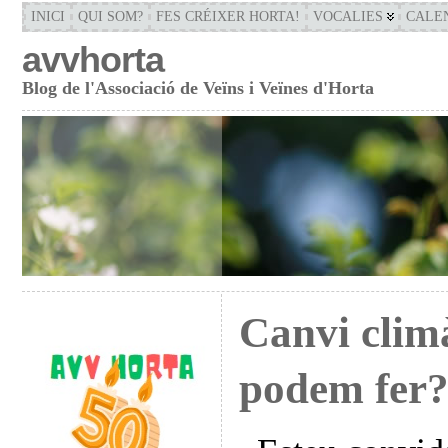
INICI
QUI SOM?
FES CRÉIXER HORTA!
VOCALIES
CALE
avvhorta
Blog de l'Associació de Veïns i Veïnes d'Horta
Canvi climà
podem fer