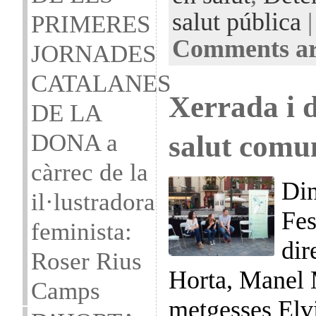
salut pública
|
PRIMERES
Comments ar
JORNADES
CATALANES
Xerrada i d
DE LA
DONA a
salut comu
càrrec de la
Din
il·lustradora
Fes
feminista:
dir
Roser Rius
Horta, Manel M
Camps
metgesses Elv