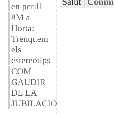
Salut
|
Commen
en perill
8M a
Horta:
Trenquem
els
estereotips
COM
GAUDIR
DE LA
JUBILACIÓ