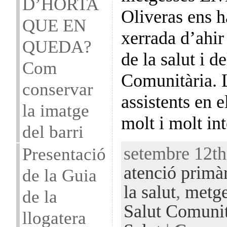
D’HORTA
Oliveras ens h
QUE EN
xerrada d’ahir
QUEDA?
de la salut i d
Com
Comunitària. L
conservar
assistents en 
la imatge
molt i molt in
del barri
setembre 12th
Presentació
atenció primà
de la Guia
la salut
,
metge
de la
Salut Comunit
llogatera