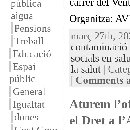
carrer del Vent
pública
aigua
Organitza: A
Pensions
març 27th, 20
Treball
contaminació i
Educació
socials en salu
Espai
la salut
| Cate
públic
|
Comments a
General
Aturem l’o
Igualtat
dones
el Dret a l
Gent Gran