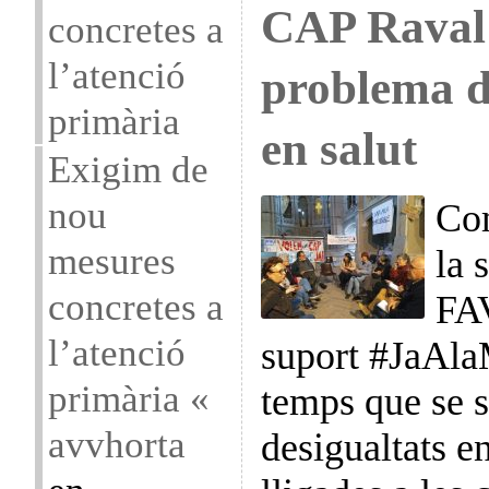
CAP Raval
concretes a
l’atenció
problema d
primària
en salut
Exigim de
nou
Com
mesures
la 
concretes a
FAV
l’atenció
suport #JaAla
primària «
temps que se s
avvhorta
desigualtats e