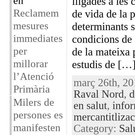
en
lligades a les 
Reclamem
de vida de la 
mesures
determinants s
immediates
condicions de 
per
de la mateixa 
millorar
estudis de […
l’Atenció
març 26th, 20
Primària
Raval Nord
,
d
Milers de
en salut
,
infor
persones es
mercantitlizac
manifesten
Category:
Sal