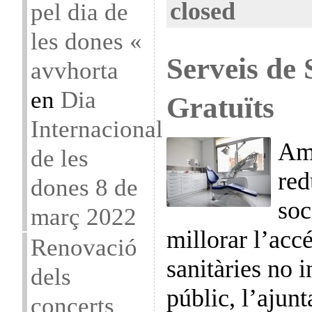
closed
pel dia de
les dones «
Serveis de 
avvhorta
en
Dia
Gratuïts
Internacional
Amb
de les
red
dones 8 de
soc
març 2022
millorar l’acc
Renovació
sanitàries no i
dels
públic, l’ajun
concerts