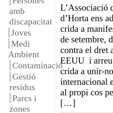
Persones
L’Associació d
amb
d’Horta ens ad
discapacitat
crida a manife
Joves
de setembre, d
Medi
contra el dret 
Ambient
EEUU i arreu
Contaminació
crida a unir-n
Gestió
internacional 
residus
al propi cos p
Parcs i
[…]
zones