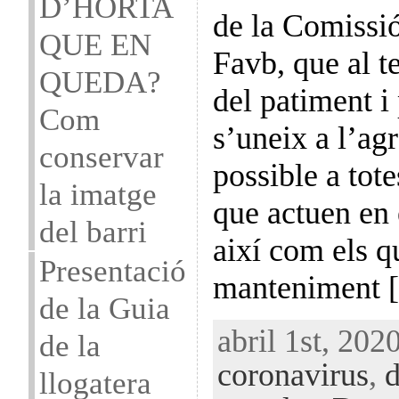
D’HORTA
de la Comissió
QUE EN
Favb, que al t
QUEDA?
del patiment i
Com
s’uneix a l’ag
conservar
possible a tot
la imatge
que actuen en 
del barri
així com els q
Presentació
manteniment 
de la Guia
abril 1st, 2020
de la
coronavirus
,
d
llogatera