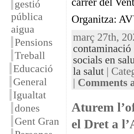
carrer del Vent
gestió
pública
Organitza: A
aigua
març 27th, 20
Pensions
contaminació i
Treball
socials en salu
Educació
la salut
| Cate
General
|
Comments a
Igualtat
Aturem l’o
dones
Gent Gran
el Dret a l