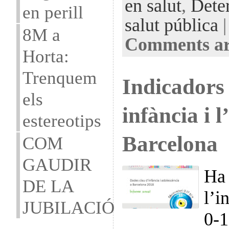
en salut
,
Deter
en perill
salut pública
|
8M a
Comments ar
Horta:
Trenquem
Indicadors 
els
infància i 
estereotips
Barcelona
COM
GAUDIR
Ha 
DE LA
l’i
JUBILACIÓ
0-1