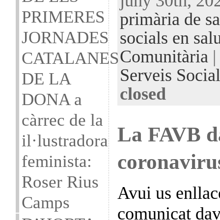
juny 30th, 20
PRIMERES
primària de sa
JORNADES
socials en salu
Comunitària
|
CATALANES
Serveis Social
DE LA
closed
DONA a
càrrec de la
La FAVB da
il·lustradora
coronaviru
feminista:
Roser Rius
Avui us enllac
Camps
comunicat dav