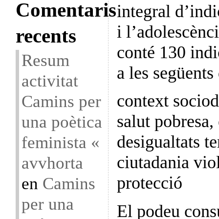
Comentaris
integral d’indi
i l’adolescènc
recents
conté 130 ind
Resum
a les següents
activitat
context socio
Camins per
salut pobresa, 
una poètica
desigualtats te
feminista «
ciutadania viol
avvhorta
protecció
en
Camins
per una
El podeu consu