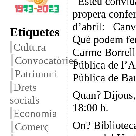
Esteu convida
propera confe
d’abril: Canvi
Etiquetes
Què podem fer
Cultura
Carme Borrell,
Convocatòries
Pública de l’A
Patrimoni
Pública de Ba
Drets
Quan? Dijous, 
socials
18:00 h.
Economia
On? Bibliotec
Comerç