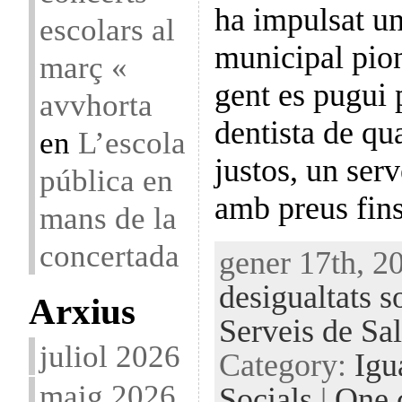
ha impulsat un
escolars al
municipal pio
març «
gent es pugui 
avvhorta
dentista de qua
en
L’escola
justos, un serv
pública en
amb preus fin
mans de la
concertada
gener 17th, 20
desigualtats s
Arxius
Serveis de Sal
juliol 2026
Category:
Igu
maig 2026
Socials
|
One 