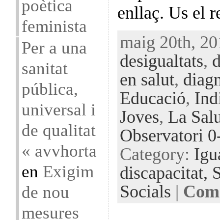
poètica
enllaç. Us el
feminista
maig 20th, 20
Per a una
desigualtats
,
d
sanitat
en salut
,
diag
pública,
Educació
,
Ind
universal i
Joves
,
La Salu
de qualitat
Observatori 
« avvhorta
Category:
Igu
en
Exigim
discapacitat,
S
Socials
|
Comm
de nou
mesures