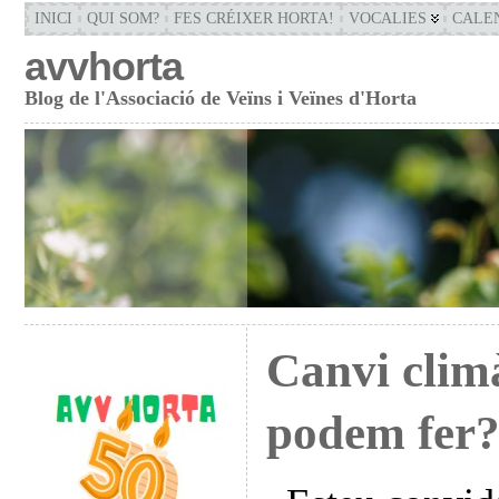
INICI
QUI SOM?
FES CRÉIXER HORTA!
VOCALIES
CALE
avvhorta
Blog de l'Associació de Veïns i Veïnes d'Horta
Canvi climà
podem fer