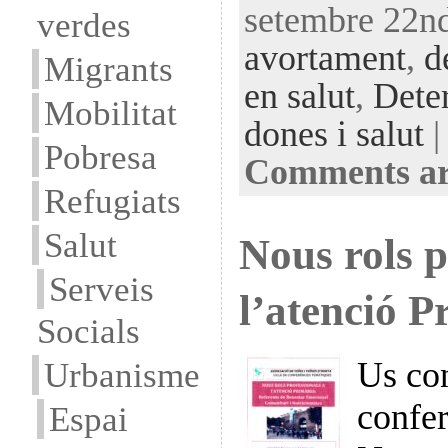
setembre 22nd
verdes
avortament
,
d
Migrants
en salut
,
Deter
Mobilitat
dones i salut
|
Pobresa
Comments ar
Refugiats
Salut
Nous rols p
Serveis
l’atenció P
Socials
Us co
Urbanisme
confer
Espai