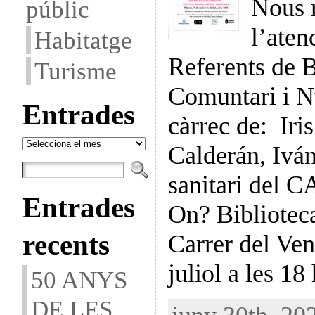
Nous r
públic
l’aten
Habitatge
Referents de 
Turisme
Comuntari i N
Entrades
càrrec de: Iri
Entrades
Calderán, Ivá
sanitari del 
Entrades
On? Bibliotec
recents
Carrer del Ve
juliol a les 18
50 ANYS
DE LES