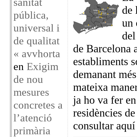
sanitat
de 
pública,
un 
universal i
del
de qualitat
de Barcelona a
« avvhorta
establiments so
en
Exigim
demanant més 
de nou
mateixa maner
mesures
ja ho va fer en
concretes a
residències de
l’atenció
consultar aquí
primària