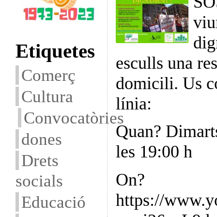
SOS
viu
dig
Etiquetes
esculls una re
Comerç
domicili. Us 
Cultura
línia:
Convocatòries
Quan? Dimart
dones
les 19:00 h
Drets
On?
socials
https://www.
Educació