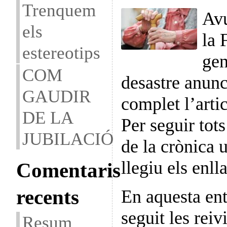
Trenquem
Avu
els
la 
estereotips
gen
COM
desastre anunc
GAUDIR
complet l’artic
DE LA
Per seguir tot
JUBILACIÓ
de la crònica
llegiu els enll
Comentaris
recents
En aquesta ent
seguit les rei
Resum