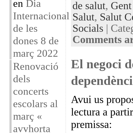
en
Dia
de salut
,
Gent
Internacional
Salut
,
Salut C
Socials
| Cate
de les
Comments ar
dones 8 de
març 2022
El negoci d
Renovació
dels
dependènci
concerts
Avui us propo
escolars al
lectura a parti
març «
premissa:
avvhorta