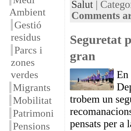
Salut
| Catego
Ambient
Comments ar
Gestió
residus
Seguretat p
Parcs i
gran
zones
verdes
En 
Dep
Migrants
trobem un segu
Mobilitat
recomanacions
Patrimoni
pensats per a 
Pensions