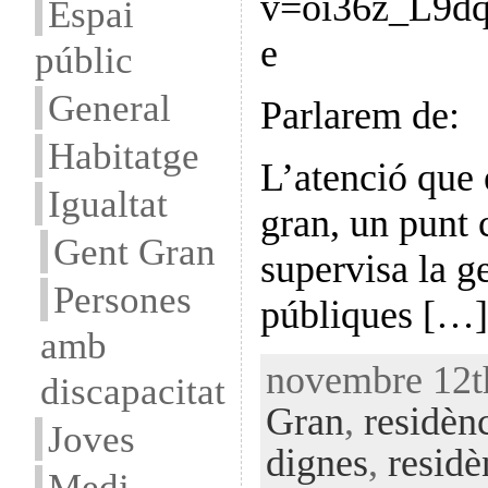
v=oi36z_L9dq
Espai
e
públic
General
Parlarem de:
Habitatge
L’atenció que 
Igualtat
gran, un punt
Gent Gran
supervisa la ge
Persones
públiques […]
amb
novembre 12th
discapacitat
Gran
,
residènc
Joves
dignes
,
residè
Medi