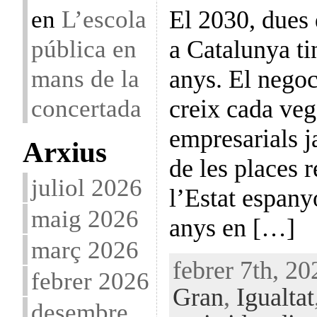
en
L’escola
El 2030, dues
pública en
a Catalunya t
mans de la
anys. El negoc
concertada
creix cada veg
empresarials j
Arxius
de les places r
juliol 2026
l’Estat espany
maig 2026
anys en […]
març 2026
febrer 7th, 20
febrer 2026
Gran
,
Igualtat
desembre