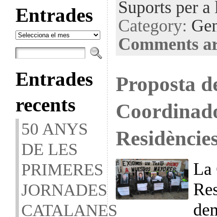
Suports per a 
Entrades
Category:
Gen
Entrades
Comments ar
Entrades
Proposta de
recents
Coordinad
50 ANYS
Residèncie
DE LES
La 
PRIMERES
Res
JORNADES
dem
CATALANES