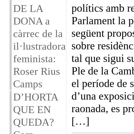
polítics amb r
DE LA
Parlament la p
DONA a
següent propo
càrrec de la
sobre residènc
il·lustradora
tal que sigui 
feminista:
Ple de la Cam
Roser Rius
el període de 
Camps
d’una exposic
D’HORTA
raonada, es p
QUE EN
[…]
QUEDA?