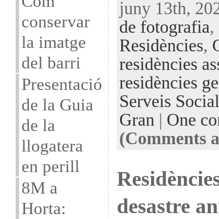
Com
juny 13th, 20
conservar
de fotografia
,
la imatge
Residències
,
del barri
residències as
residències ge
Presentació
Serveis Social
de la Guia
Gran
|
One c
de la
(Comments ar
llogatera
en perill
Residèncie
8M a
desastre an
Horta: