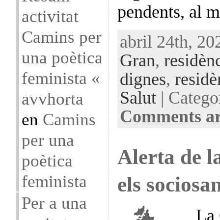
pendents, al m
activitat
Camins per
abril 24th, 20
una poètica
Gran
,
residènc
feminista «
dignes
,
residè
Salut
| Catego
avvhorta
Comments ar
en
Camins
per una
Alerta de 
poètica
feminista
els sociosan
Per a una
La 