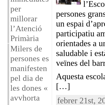
l’Esco
per
persones grans
millorar
un espai d’apr
l’Atenció
participatiu am
Primària
orientades a u
Milers de
saludable i est
persones es
veïnes del bar
manifesten
Aquesta escola
pel dia de
[…]
les dones «
avvhorta
febrer 21st, 2