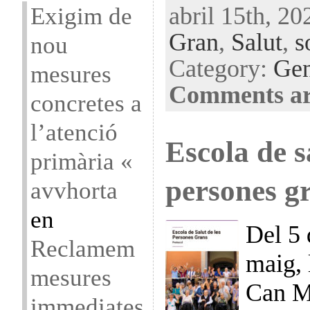
Exigim de
abril 15th, 20
Gran
,
Salut
,
s
nou
Category:
Gen
mesures
Comments ar
concretes a
l’atenció
Escola de s
primària «
persones g
avvhorta
en
Del 5 
Reclamem
maig, 
mesures
Can Ma
immediates