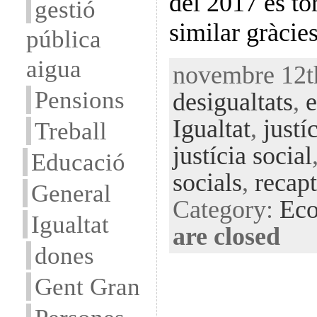
del 2017 és tor
gestió
similar gràcie
pública
aigua
novembre 12th
Pensions
desigualtats
,
e
Igualtat
,
justíc
Treball
justícia social
Educació
socials
,
recapt
General
Category:
Ec
Igualtat
are closed
dones
Gent Gran