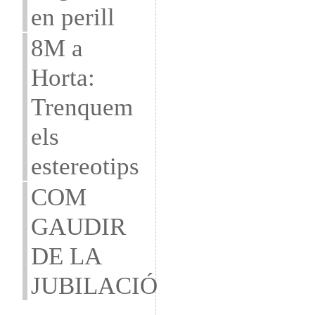
en perill
8M a
Horta:
Trenquem
els
estereotips
COM
GAUDIR
DE LA
JUBILACIÓ