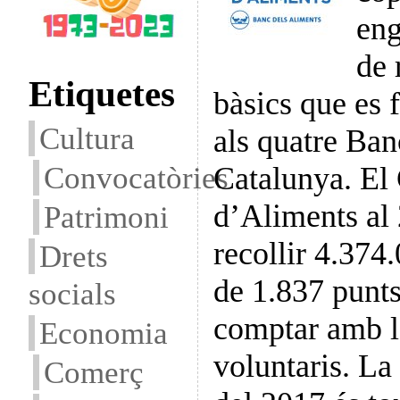
en
de 
Etiquetes
bàsics que es 
Cultura
als quatre Ba
Convocatòries
Catalunya. El
d’Aliments al
Patrimoni
recollir 4.374
Drets
de 1.837 punts
socials
comptar amb l
Economia
voluntaris. La 
Comerç