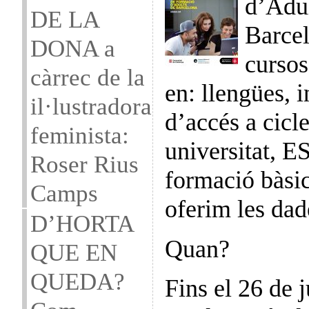
d’Adul
DE LA
Barcel
DONA a
cursos
càrrec de la
en: llengües, 
il·lustradora
d’accés a cicle
feminista:
universitat, ES
Roser Rius
formació bàsic
Camps
oferim les dad
D’HORTA
Quan?
QUE EN
QUEDA?
Fins el 26 de 