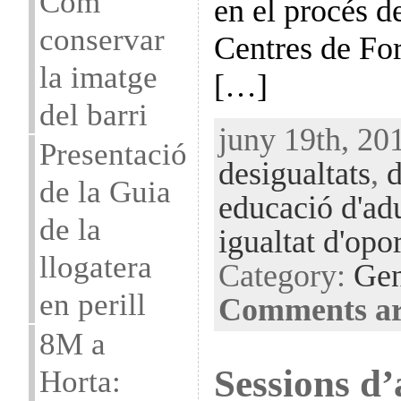
Com
en el procés d
conservar
Centres de Fo
la imatge
[…]
del barri
juny 19th, 201
Presentació
desigualtats
,
de la Guia
educació d'adu
de la
igualtat d'opor
llogatera
Category:
Gen
en perill
Comments ar
8M a
Sessions d’
Horta: