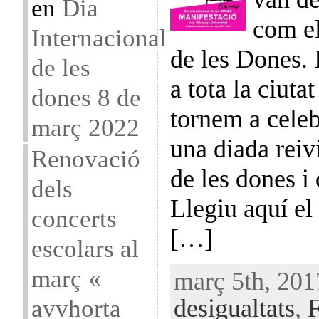
en
Dia
com el
Internacional
de les Dones. 
de les
a tota la ciuta
dones 8 de
tornem a celeb
març 2022
una diada reiv
Renovació
de les dones i
dels
Llegiu aquí e
concerts
[…]
escolars al
març «
març 5th, 201
avvhorta
desigualtats
,