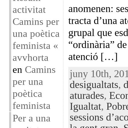
anomenen: sess
activitat
tracta d’una a
Camins per
grupal que esd
una poètica
“ordinària” de 
feminista «
atenció […]
avvhorta
en
Camins
juny 10th, 20
per una
desigualtats
,
poètica
aturades
,
Eco
feminista
Igualtat
,
Pobr
sessions d’aco
Per a una