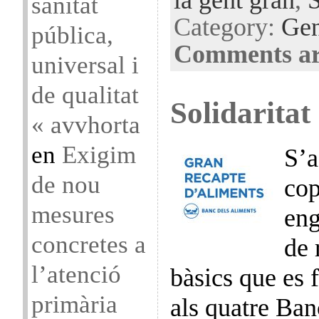
la gent gran
,
S
sanitat
Category:
Gen
pública,
Comments ar
universal i
de qualitat
Solidaritat
« avvhorta
en
Exigim
S’a
de nou
cop
mesures
en
concretes a
de 
l’atenció
bàsics que es 
primària
als quatre Ba