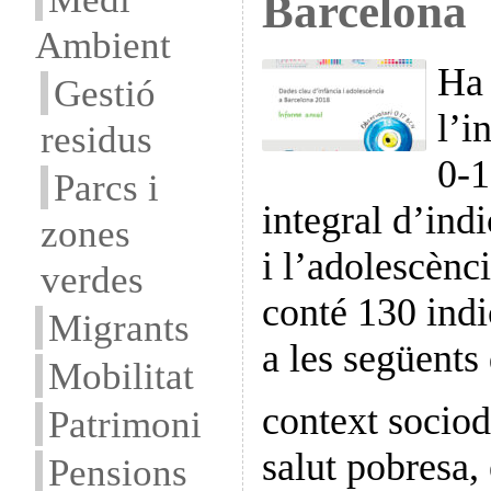
Barcelona
Ambient
Ha 
Gestió
l’i
residus
0-1
Parcs i
integral d’indi
zones
i l’adolescènc
verdes
conté 130 ind
Migrants
a les següents
Mobilitat
context socio
Patrimoni
salut pobresa, 
Pensions