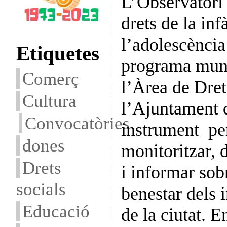
L’Observatori
drets de la inf
l’adolescència 
Etiquetes
programa muni
Comerç
l’Àrea de Dret
Cultura
l’Ajuntament 
Convocatòries
instrument per
dones
monitoritzar, d
Drets
i informar sobr
socials
benestar dels i
Educació
de la ciutat. 