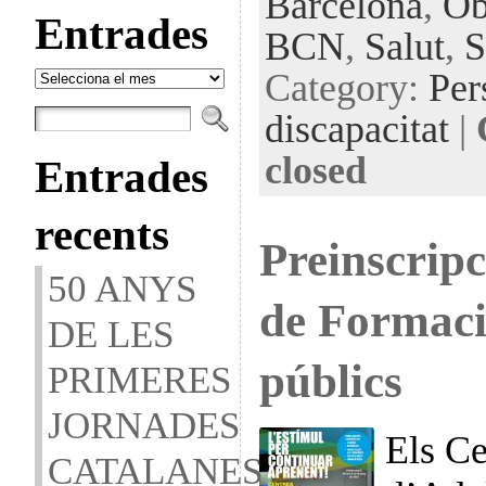
Barcelona
,
Ob
Entrades
BCN
,
Salut
,
S
Entrades
Category:
Per
discapacitat
|
closed
Entrades
recents
Preinscripc
50 ANYS
de Formaci
DE LES
públics
PRIMERES
JORNADES
Els Ce
CATALANES