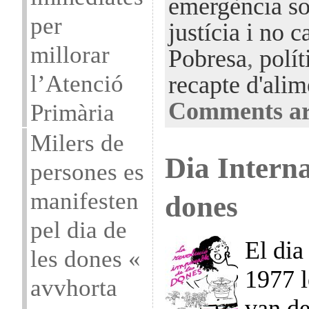
emergència so
per
justícia i no ca
millorar
Pobresa
,
polít
l’Atenció
recapte d'alim
Comments ar
Primària
Milers de
Dia Interna
persones es
manifesten
dones
pel dia de
El dia
les dones «
1977 
avvhorta
van de