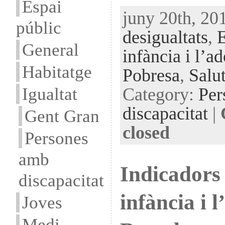
Espai
juny 20th, 201
públic
desigualtats
,
General
infància i l’a
Habitatge
Pobresa
,
Salu
Igualtat
Category:
Per
discapacitat
|
Gent Gran
closed
Persones
amb
Indicadors 
discapacitat
infància i 
Joves
Medi