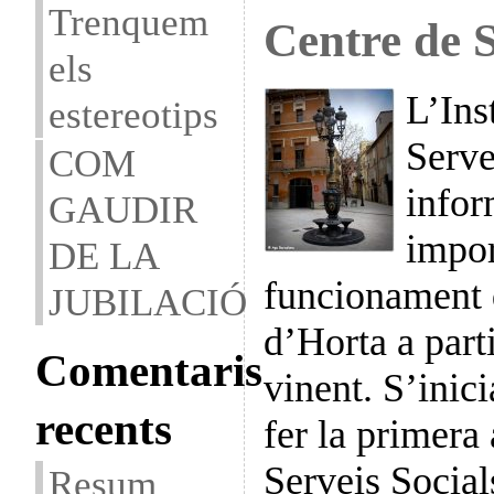
Trenquem
Centre de S
els
L’Ins
estereotips
Serve
COM
infor
GAUDIR
impor
DE LA
funcionament d
JUBILACIÓ
d’Horta a part
Comentaris
vinent. S’inic
recents
fer la primera
Serveis Social
Resum