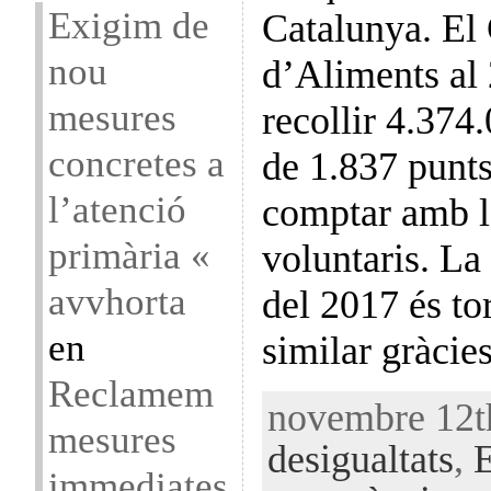
Exigim de
Catalunya. El
nou
d’Aliments al
mesures
recollir 4.374
concretes a
de 1.837 punts
l’atenció
comptar amb l
primària «
voluntaris. La 
avvhorta
del 2017 és tor
en
similar gràcie
Reclamem
novembre 12th
mesures
desigualtats
,
immediates