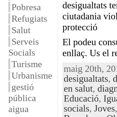
desigualtats te
Pobresa
ciutadania viol
Refugiats
protecció
Salut
Serveis
El podeu consu
Socials
enllaç. Us el
Turisme
maig 20th, 20
Urbanisme
desigualtats
,
d
gestió
en salut
,
diag
pública
Educació
,
Igu
socials
,
Joves
aigua