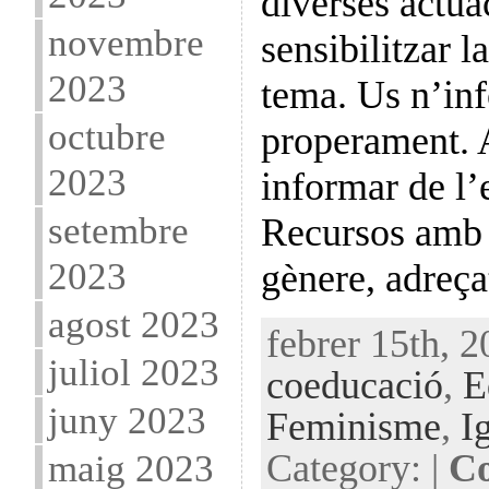
diverses actua
novembre
sensibilitzar l
2023
tema. Us n’in
octubre
properament. 
2023
informar de l’
setembre
Recursos amb 
2023
gènere, adreç
agost 2023
febrer 15th, 2
juliol 2023
coeducació
,
E
juny 2023
Feminisme
,
I
Category: |
Co
maig 2023