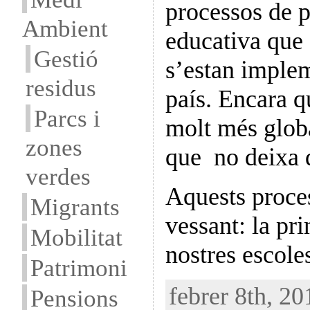
processos de p
Ambient
educativa que 
Gestió
s’estan implem
residus
país. Encara q
Parcs i
molt més globa
zones
que no deixa 
verdes
Aquests proce
Migrants
vessant: la pr
Mobilitat
nostres escole
Patrimoni
febrer 8th, 20
Pensions