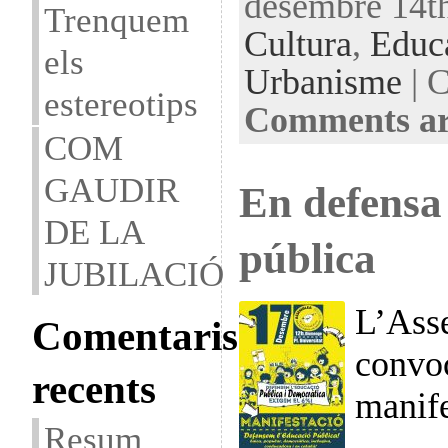
desembre 14th
Trenquem
Cultura
,
Educ
els
Urbanisme
| C
estereotips
Comments ar
COM
GAUDIR
En defensa 
DE LA
pública
JUBILACIÓ
L’Ass
Comentaris
convo
recents
manif
Resum