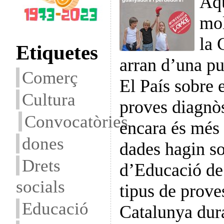
Aqu
mol
la 
Etiquetes
arran d’una pu
Comerç
El País sobre e
Cultura
proves diagnòs
Convocatòries
encara és més
dones
dades hagin so
Drets
d’Educació de
socials
tipus de prove
Educació
Catalunya dur