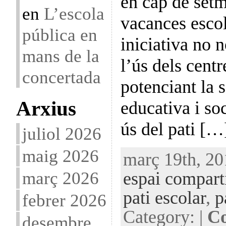
en cap de setm
en
L’escola
vacances esco
pública en
iniciativa no 
mans de la
l’ús dels centr
concertada
potenciant la 
Arxius
educativa i soc
ús del pati […
juliol 2026
maig 2026
març 19th, 20
març 2026
espai compart
pati escolar
,
p
febrer 2026
Category: |
Co
desembre