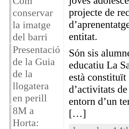
joves adolesce
Com
projecte de re
conservar
d’aprenentatge
la imatge
entitat.
del barri
Presentació
Són sis alumne
de la Guia
educatiu La Sa
de la
està constituït
llogatera
d’activitats de
en perill
entorn d’un tem
8M a
[…]
Horta: