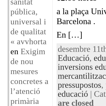
sanitat
a la plaça Univ
pública,
Barcelona .
universal i
de qualitat
En […]
« avvhorta
desembre 11th
en
Exigim
Educació
,
edu
de nou
inversions ed
mesures
mercantilitza
concretes a
pressupostos
,
l’atenció
educació
| Cat
primària
are closed