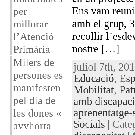
Ens vam reuni
per
amb el grup, 3
millorar
recollir l’esd
l’Atenció
nostre […]
Primària
Milers de
juliol 7th, 20
persones es
Educació
,
Esp
manifesten
Mobilitat
,
Pat
pel dia de
amb discapaci
aprenentatge-
les dones «
Socials
| Cate
avvhorta