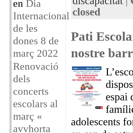
discapacitat
|
en
Dia
closed
Internacional
de les
Pati Escola
dones 8 de
nostre barr
març 2022
Renovació
L’esc
dels
dispos
concerts
espai 
escolars al
famíli
març «
adolescents fo
avvhorta