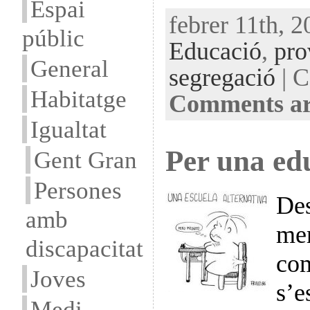
Espai
febrer 11th, 2
públic
Educació
,
pro
General
segregació
| C
Habitatge
Comments ar
Igualtat
Per una edu
Gent Gran
Persones
Des
amb
mem
discapacitat
com
Joves
s’e
Medi