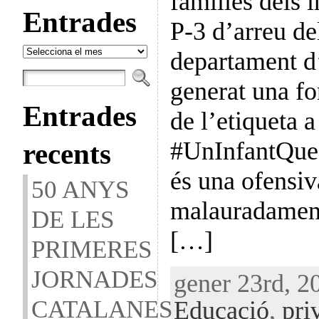
famílies dels i
Entrades
P-3 d’arreu del
Entrades
departament d
generat una fo
Entrades
de l’etiqueta a
#UnInfantQue
recents
és una ofensiv
50 ANYS
malauradament
DE LES
[…]
PRIMERES
JORNADES
gener 23rd, 20
CATALANES
Educació
,
pri