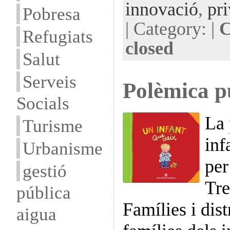
innovació
,
pri
Pobresa
| Category: |
C
Refugiats
closed
Salut
Serveis
Polèmica p
Socials
La 
Turisme
inf
Urbanisme
per
gestió
Tre
pública
Famílies i dist
aigua