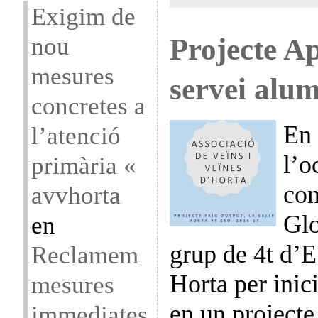
Exigim de
nou
Projecte A
mesures
servei alu
concretes a
En 
l’atenció
l’o
primària «
con
avvhorta
Glo
en
grup de 4t d’E
Reclamem
Horta per inici
mesures
en un projecte
immediates