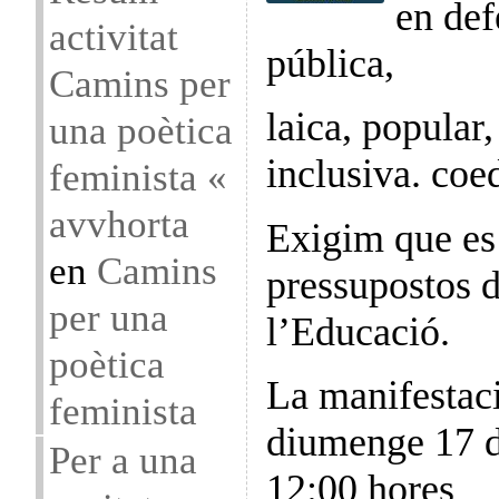
en def
activitat
pública,
Camins per
laica, popular
una poètica
inclusiva. coe
feminista «
avvhorta
Exigim que es 
en
Camins
pressupostos d
per una
l’Educació.
poètica
La manifestaci
feminista
diumenge 17 d
Per a una
12:00 hores