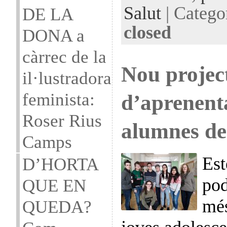
Salut
| Catego
DE LA
closed
DONA a
càrrec de la
Nou projec
il·lustradora
feminista:
d’aprenent
Roser Rius
alumnes de
Camps
Est
D’HORTA
pod
QUE EN
més
QUEDA?